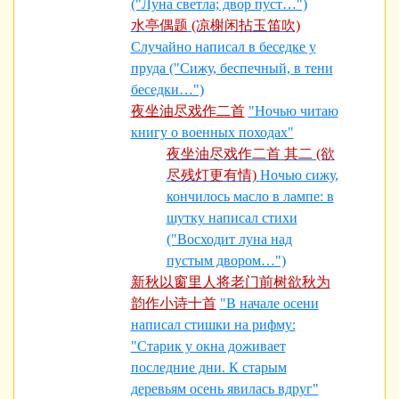
("Луна светла; двор пуст…")
水亭偶题 (凉榭闲拈玉笛吹)
Случайно написал в беседке у
пруда ("Сижу, беспечный, в тени
беседки…")
夜坐油尽戏作二首
"Ночью читаю
книгу о военных походах"
夜坐油尽戏作二首 其二 (欲
尽残灯更有情)
Ночью сижу,
кончилось масло в лампе: в
шутку написал стихи
("Восходит луна над
пустым двором…")
新秋以窗里人将老门前树欲秋为
韵作小诗十首
"В начале осени
написал стишки на рифму:
"Старик у окна доживает
последние дни. К старым
деревьям осень явилась вдруг"