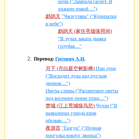
ночи ("Лампада гаснет. В
хижине покой…")
鹧鸪天
"Чжэгутянь" ("Куропатки
в небе")
鹧鸪天 (家住苍烟落照间)
"В лучах заката дымка
голубая…"
Перевод:
Гитович А.И.
月下 (月白庭空树影稀)
При луне
("Восходит луна над пустым
двором…")
Цветы сливы ("Расцветают цветы
под весеннее пение птиц…")
楚城 (江上荒城猿鸟悲)
Чучэн ("В
развалинах города крик
обезьян…")
夜游宫
"Еюгун" ("Ночная
прогулка вокруг дворца")