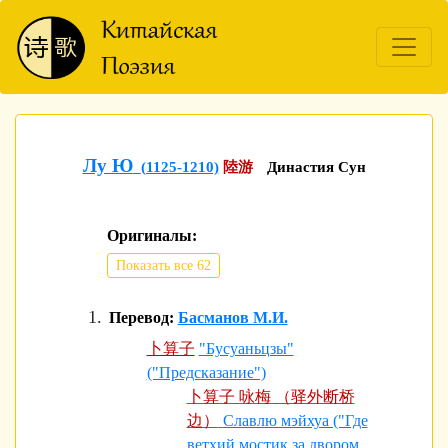
Лу Ю
(1125-1210)
陸游
Династия Сун
Оригиналы:
Показать все 62
Перевод:
Басманов М.И.
卜算子
"Бусуаньцзы"
("Предсказание")
卜算子 咏梅 （驿外断桥
边）
Славлю мэйхуа ("Где
ветхий мостик за двором