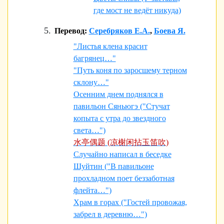
где мост не ведёт никуда)
Перевод:
Серебряков Е.А.
,
Боева Я.
"Листья клена красит
багрянец…"
"Путь коня по заросшему терном
склону…"
Осенним днем поднялся в
павильон Сяньюгэ ("Стучат
копыта с утра до звездного
света…")
水亭偶题 (凉榭闲拈玉笛吹)
Случайно написал в беседке
Шуйтин ("В павильоне
прохладном поет беззаботная
флейта…")
Храм в горах ("Гостей провожая,
забрел в деревню…")