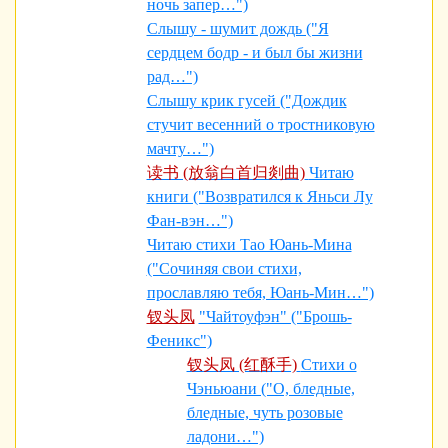
ночь запер…")
Слышу - шумит дождь ("Я
сердцем бодр - и был бы жизни
рад…")
Слышу крик гусей ("Дождик
стучит весенний о тростниковую
мачту…")
读书 (放翁白首归剡曲)
Читаю
книги ("Возвратился к Яньси Лу
Фан-вэн…")
Читаю стихи Тао Юань-Мина
("Сочиняя свои стихи,
прославляю тебя, Юань-Мин…")
钗头凤
"Чайтоуфэн" ("Брошь-
Феникс")
钗头凤 (红酥手)
Стихи о
Чэньюани ("О, бледные,
бледные, чуть розовые
ладони…")