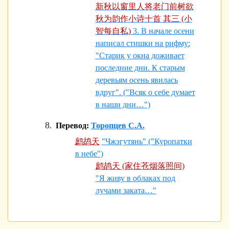
新秋以窗里人将老门前树欲
秋为韵作小诗十首 其三 (小
智每自私)
3. В начале осени
написал стишки на рифму:
"Старик у окна доживает
последние дни. К старым
деревьям осень явилась
вдруг". ("Всяк о себе думает
в наши дни…")
Перевод:
Торопцев С.А.
鹧鸪天
"Чжэгутянь" ("Куропатки
в небе")
鹧鸪天 (家住苍烟落照间)
"Я живу в облаках под
лучами заката…"