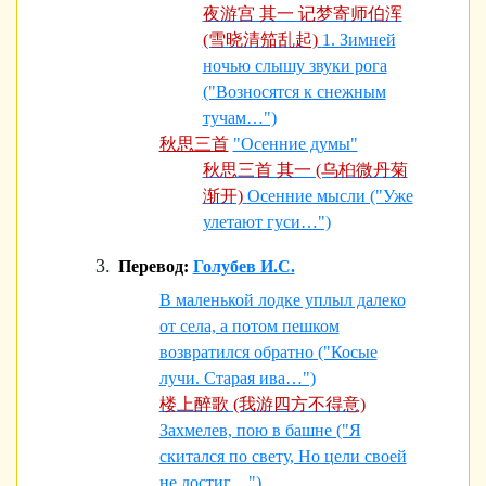
夜游宫 其一 记梦寄师伯浑
(雪晓清笳乱起)
1. Зимней
ночью слышу звуки рога
("Возносятся к снежным
тучам…")
秋思三首
"Осенние думы"
秋思三首 其一 (乌桕微丹菊
渐开)
Осенние мысли ("Уже
улетают гуси…")
Перевод:
Голубев И.С.
В маленькой лодке уплыл далеко
от села, а потом пешком
возвратился обратно ("Косые
лучи. Старая ива…")
楼上醉歌 (我游四方不得意)
Захмелев, пою в башне ("Я
скитался по свету, Но цели своей
не достиг…")