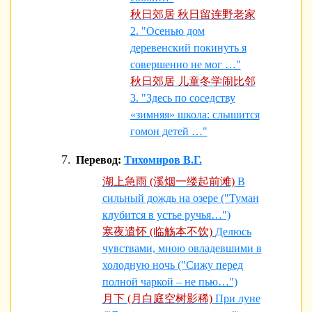
秋日郊居 秋日留连野老家
2. "Осенью дом
деревенский покинуть я
совершенно не мог …"
秋日郊居 儿童冬学闹比邻
3. "Здесь по соседству
«зимняя» школа: слышится
гомон детей …"
Перевод:
Тихомиров В.Г.
湖上急雨 (溪烟一缕起前滩)
В
сильный дождь на озере ("Туман
клубится в устье ручья…")
寒夜遣怀 (临觞本不饮)
Делюсь
чувствами, мною овладевшими в
холодную ночь ("Сижу перед
полной чаркой – не пью…")
月下 (月白庭空树影稀)
При луне