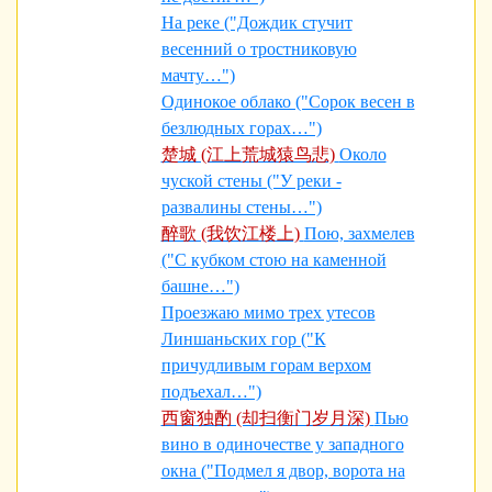
На реке ("Дождик стучит
весенний о тростниковую
мачту…")
Одинокое облако ("Сорок весен в
безлюдных горах…")
楚城 (江上荒城猿鸟悲)
Около
чуской стены ("У реки -
развалины стены…")
醉歌 (我饮江楼上)
Пою, захмелев
("С кубком стою на каменной
башне…")
Проезжаю мимо трех утесов
Линшаньских гор ("К
причудливым горам верхом
подъехал…")
西窗独酌 (却扫衡门岁月深)
Пью
вино в одиночестве у западного
окна ("Подмел я двор, ворота на