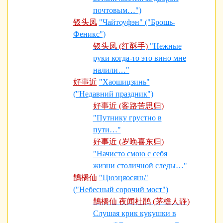
почтовым…")
钗头凤
"Чайтоуфэн" ("Брошь-
Феникс")
钗头凤 (红酥手)
"Нежные
руки когда-то это вино мне
налили…"
好事近
"Хаошицзинь"
("Недавний праздник")
好事近 (客路苦思归)
"Путнику грустно в
пути…"
好事近 (岁晚喜东归)
"Начисто смою с себя
жизни столичной следы…"
鵲橋仙
"Цюэцяосянь"
("Небесный сорочий мост")
鵲橋仙 夜闻杜鹃 (茅檐人静)
Слушая крик кукушки в