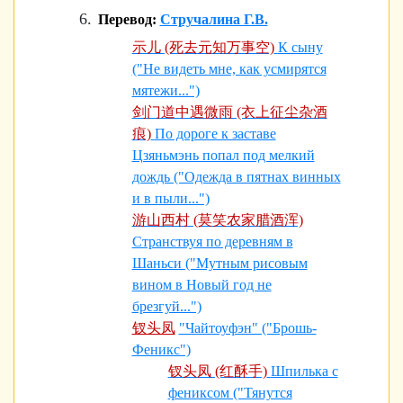
Перевод:
Стручалина Г.В.
示儿 (死去元知万事空)
К сыну
("Не видеть мне, как усмирятся
мятежи...")
剑门道中遇微雨 (衣上征尘杂酒
痕)
По дороге к заставе
Цзяньмэнь попал под мелкий
дождь ("Одежда в пятнах винных
и в пыли...")
游山西村 (莫笑农家腊酒浑)
Странствуя по деревням в
Шаньси ("Мутным рисовым
вином в Новый год не
брезгуй...")
钗头凤
"Чайтоуфэн" ("Брошь-
Феникс")
钗头凤 (红酥手)
Шпилька с
фениксом ("Тянутся