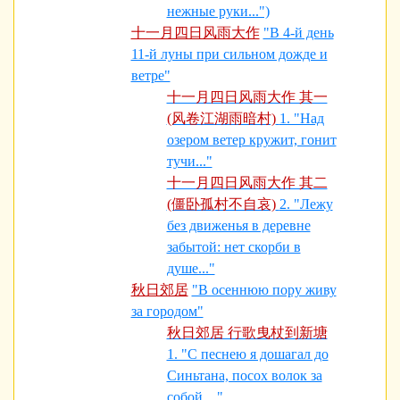
нежные руки...")
十一月四日风雨大作
"В 4-й день
11-й луны при сильном дожде и
ветре"
十一月四日风雨大作 其一
(风卷江湖雨暗村)
1. "Над
озером ветер кружит, гонит
тучи..."
十一月四日风雨大作 其二
(僵卧孤村不自哀)
2. "Лежу
без движенья в деревне
забытой: нет скорби в
душе..."
秋日郊居
"В осеннюю пору живу
за городом"
秋日郊居 行歌曳杖到新塘
1. "С песнею я дошагал до
Синьтана, посох волок за
собой…"