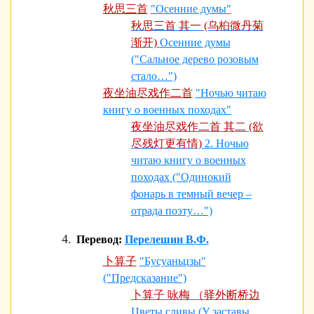
秋思三首
"Осенние думы"
秋思三首 其一 (乌桕微丹菊
渐开)
Осенние думы
("Сальное дерево розовым
стало…")
夜坐油尽戏作二首
"Ночью читаю
книгу о военных походах"
夜坐油尽戏作二首 其二 (欲
尽残灯更有情)
2. Ночью
читаю книгу о военных
походах ("Одинокий
фонарь в темный вечер –
отрада поэту…")
Перевод:
Перелешин В.Ф.
卜算子
"Бусуаньцзы"
("Предсказание")
卜算子 咏梅 （驿外断桥边
Цветы сливы (У заставы,