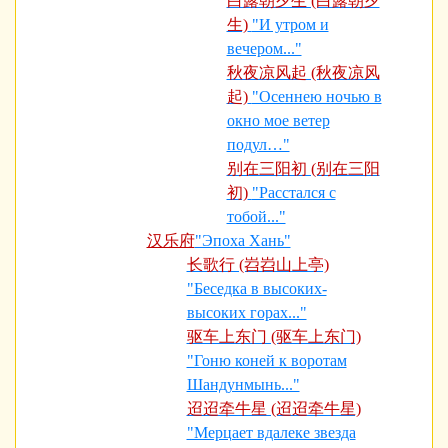
白露朝夕生 (白露朝夕
生)
"И утром и
вечером..."
秋夜凉风起 (秋夜凉风
起)
"Осеннею ночью в
окно мое ветер
подул…"
别在三阳初 (别在三阳
初)
"Расстался с
тобой..."
汉乐府
"Эпоха Хань"
长歌行 (岧岧山上亭)
"Беседка в высоких-
высоких горах..."
驱车上东门 (驱车上东门)
"Гоню коней к воротам
Шандунмынь..."
迢迢牵牛星 (迢迢牵牛星)
"Мерцает вдалеке звезда