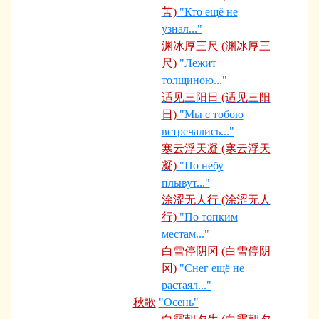
苦)
"Кто ещё не
узнал..."
渊冰厚三尺 (渊冰厚三
尺)
"Лежит
толщиною..."
适见三阳日 (适见三阳
日)
"Мы с тобою
встречались..."
寒云浮天凝 (寒云浮天
凝)
"По небу
плывут..."
涂涩无人行 (涂涩无人
行)
"По топким
местам..."
白雪停阴冈 (白雪停阴
冈)
"Снег ещё не
растаял..."
秋歌
"Осень"