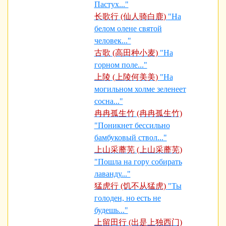
Пастух..."
长歌行 (仙人骑白鹿)
"На
белом олене святой
человек..."
古歌 (高田种小麦)
"На
горном поле..."
上陵 (上陵何美美)
"На
могильном холме зеленеет
сосна..."
冉冉孤生竹 (冉冉孤生竹)
"Поникнет бессильно
бамбуковый ствол..."
上山采蘼芜 (上山采蘼芜)
"Пошла на гору собирать
лаванду..."
猛虎行 (饥不从猛虎)
"Ты
голоден, но есть не
будешь..."
上留田行 (出是上独西门)