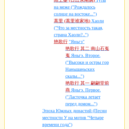
陌上桑 (日出东南隅)
Туты
на меже ("Рождалось
солнце на востоке...")
蒿里 (蒿里谁家地)
Хаоли
("Что за местность такая,
страна Хаоли?..")
艳歌行
"Яньгэ"
艳歌行 其二 南山石嵬
嵬
Яньгэ. Второе.
("Высоки и остры гор
Наньшаньских
скалы...")
艳歌行 其一 翩翩堂前
燕
Яньгэ. Первое.
("Ласточка летает
перед домом...")
Эпоха Южных династий (Песни
местности У на мотив "Четыре
времени года")