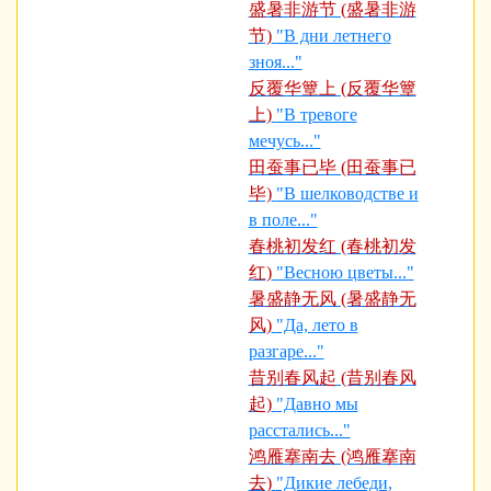
盛暑非游节 (盛暑非游
节)
"В дни летнего
зноя..."
反覆华簟上 (反覆华簟
上)
"В тревоге
мечусь..."
田蚕事已毕 (田蚕事已
毕)
"В шелководстве и
в поле..."
春桃初发红 (春桃初发
红)
"Весною цветы..."
暑盛静无风 (暑盛静无
风)
"Да, лето в
разгаре..."
昔别春风起 (昔别春风
起)
"Давно мы
расстались..."
鸿雁搴南去 (鸿雁搴南
去)
"Дикие лебеди,