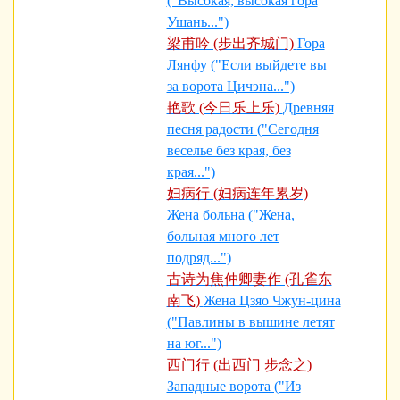
("Высокая, высокая гора
Ушань...")
梁甫吟 (步出齐城门)
Гора
Лянфу ("Если выйдете вы
за ворота Цичэна...")
艳歌 (今日乐上乐)
Древняя
песня радости ("Сегодня
веселье без края, без
края...")
妇病行 (妇病连年累岁)
Жена больна ("Жена,
больная много лет
подряд...")
古诗为焦仲卿妻作 (孔雀东
南飞)
Жена Цзяо Чжун-цина
("Павлины в вышине летят
на юг...")
西门行 (出西门 步念之)
Западные ворота ("Из