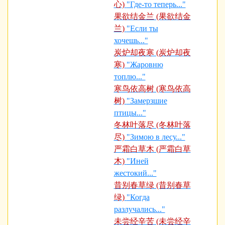
心)
"Где-то теперь..."
果欲结金兰 (果欲结金
兰)
"Если ты
хочешь..."
炭炉却夜寒 (炭炉却夜
寒)
"Жаровню
топлю..."
寒鸟依高树 (寒鸟依高
树)
"Замерзшие
птицы..."
冬林叶落尽 (冬林叶落
尽)
"Зимою в лесу..."
严霜白草木 (严霜白草
木)
"Иней
жестокий..."
昔别春草绿 (昔别春草
绿)
"Когда
разлучались..."
未尝经辛苦 (未尝经辛