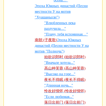
осень…"
Эпоха Южных династий (Песни
местности У на мотив
"Хуашаньцзи")
"Влюбленных река
разлучила…"
"Плачу, тебя вспоминая…"
南朝 (子夜歌)
Эпоха Южных
династий (Песни местности У на
мотив "Полночь")
始欲识郎时 (始欲识郎时)
"Вначале хотела..."
高山种芙蓉 (高山种芙蓉)
"Высоко на горе..."
夜长不得眠 (夜长不得眠)
"Длинная ночь..."
怜欢好情怀 (怜欢好情怀)
"Если любимая..."
落日出前门 (落日出前门)