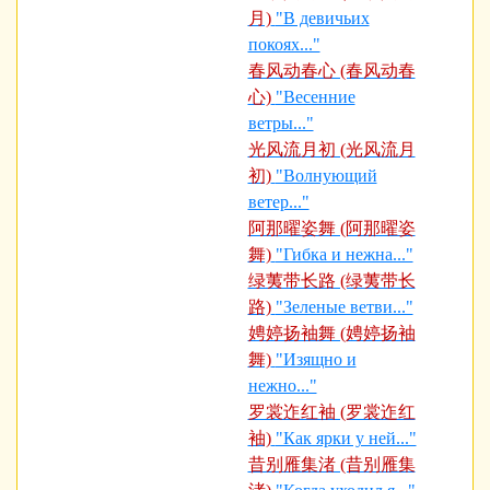
月)
"В девичьих
покоях..."
春风动春心 (春风动春
心)
"Весенние
ветры..."
光风流月初 (光风流月
初)
"Волнующий
ветер..."
阿那曜姿舞 (阿那曜姿
舞)
"Гибка и нежна..."
绿荑带长路 (绿荑带长
路)
"Зеленые ветви..."
娉婷扬袖舞 (娉婷扬袖
舞)
"Изящно и
нежно..."
罗裳迮红袖 (罗裳迮红
袖)
"Как ярки у ней..."
昔别雁集渚 (昔别雁集