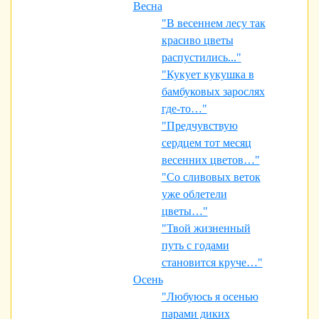
Весна
"В весеннем лесу так
красиво цветы
распустились..."
"Кукует кукушка в
бамбуковых зарослях
где-то…"
"Предчувствую
сердцем тот месяц
весенних цветов…"
"Со сливовых веток
уже облетели
цветы…"
"Твой жизненный
путь с годами
становится круче…"
Осень
"Любуюсь я осенью
парами диких