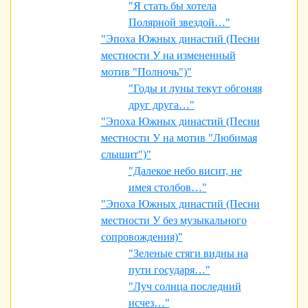
"Я стать бы хотела
Полярной звездой…"
"Эпоха Южных династий (Песни
местности У на измененный
мотив "Полночь")"
"Годы и луны текут обгоняя
друг друга…"
"Эпоха Южных династий (Песни
местности У на мотив "Любимая
слышит")"
"Далекое небо висит, не
имея столбов…"
"Эпоха Южных династий (Песни
местности У без музыкального
сопровождения)"
"Зеленые стяги видны на
пути государя…"
"Луч солнца последний
исчез…"