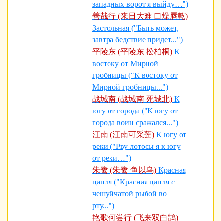
западных ворот я выйду…")
善哉行 (来日大难 口燥唇乾)
Застольная ("Быть может,
завтра бедствие придет...")
平陵东 (平陵东 松柏桐)
К
востоку от Мирной
гробницы ("К востоку от
Мирной гробницы...")
战城南 (战城南 死城北)
К
югу от города ("К югу от
города воин сражался...")
江南 (江南可采莲)
К югу от
реки ("Рву лотосы я к югу
от реки…")
朱鹭 (朱鹭 鱼以乌)
Красная
цапля ("Красная цапля с
чешуйчатой рыбой во
рту...")
艳歌何尝行 (飞来双白鹄)