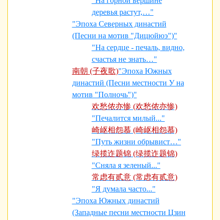
"На горной вершине
деревья растут,…"
"Эпоха Северных династий
(Песни на мотив "Дицюйюэ")"
"На сердце - печаль, видно,
счастья не знать…"
南朝 (子夜歌)
"Эпоха Южных
династий (Песни местности У на
мотив "Полночь")"
欢愁侬亦惨 (欢愁侬亦惨)
"Печалится милый..."
崎岖相怨慕 (崎岖相怨慕)
"Путь жизни обрывист…"
绿揽迮题锦 (绿揽迮题锦)
"Сняла я зеленый..."
常虑有贰意 (常虑有贰意)
"Я думала часто..."
"Эпоха Южных династий
(Западные песни местности Цзин