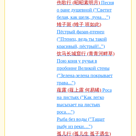
伤歌行 (昭昭素明月)
Песня
о ране душевной ("Светит
белая, как шелк, луна…")
雉子斑 (雉子 班如此)
Пёстрый фазан-птенец
("Птенец, ведь ты такой
красивый, пёстрый!..")
饮马长城窟行 (青青河畔草)
Пою коня у ручья в
пробоине Великой стены
("Зелена-зелена покрывает
трава...")
薤露 (薤上露 何易晞)
Роса
на листьях ("Как легко
высыхает на листьях
роса…")
Рыба без воды ("Тащат
рыбу из реки…")
孤儿行 (孤儿生 孤子遇生)