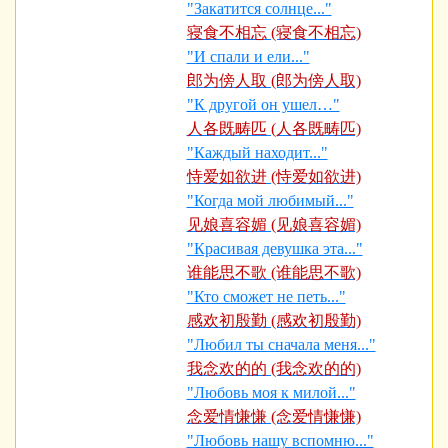
"Закатится солнце..."
寝食不相忘 (寝食不相忘)
"И спали и ели..."
郎为傍人取 (郎为傍人取)
"К другой он ушел…"
人各既畴匹 (人各既畴匹)
"Каждый находит..."
恃爱如欲进 (恃爱如欲进)
"Когда мой любимый..."
见娘喜容媚 (见娘喜容媚)
"Красивая девушка эта..."
谁能思不歌 (谁能思不歌)
"Кто сможет не петь..."
感欢初殷勤 (感欢初殷勤)
"Любил ты сначала меня..."
我念欢的的 (我念欢的的)
"Любовь моя к милой..."
念爱情慊慊 (念爱情慊慊)
"Любовь нашу вспомню..."