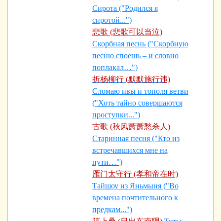
Сирота ("Родился я
сиротой...")
悲歌 (悲歌可以当泣)
Скорбная песнь ("Скорбную
песню споешь – и словно
поплакал…")
折杨柳行 (默默施行违)
Сломаю ивы и тополя ветви
("Хоть тайно совершаются
проступки...")
古歌 (秋风萧萧愁杀人)
Старинная песня ("Кто из
встречавшихся мне на
пути…")
雁门太守行 (孝和帝在时)
Тайшоу из Яньмыня ("Во
времена почтительного к
предкам...")