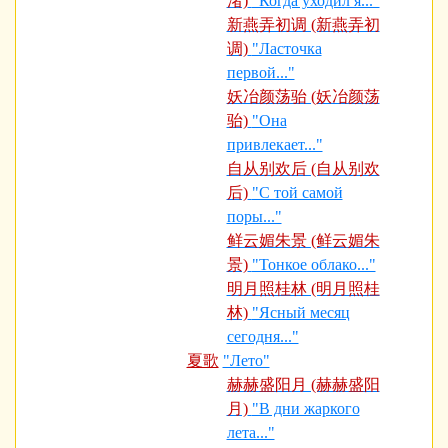
渚)
"Когда уходил я..."
新燕弄初调 (新燕弄初
调)
"Ласточка
первой..."
妖冶颜荡骀 (妖冶颜荡
骀)
"Она
привлекает..."
自从别欢后 (自从别欢
后)
"С той самой
поры..."
鲜云媚朱景 (鲜云媚朱
景)
"Тонкое облако..."
明月照桂林 (明月照桂
林)
"Ясный месяц
сегодня..."
夏歌
"Лето"
赫赫盛阳月 (赫赫盛阳
月)
"В дни жаркого
лета..."