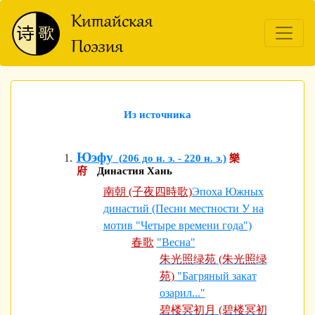
Из источника
Юэфу
(206 до н. э. - 220 н. э.)
樂
府
Династия Хань
南朝 (子夜四時歌)
Эпоха Южных
династий (Песни местности У на
мотив "Четыре времени года")
春歌
"Весна"
朱光照绿苑 (朱光照绿
苑)
"Багряный закат
озарил..."
碧楼冥初月 (碧楼冥初