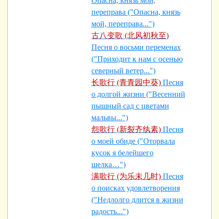
Опасна, князь мой,
переправа ("Опасна, князь
мой, переправа...")
古八变歌 (北风初秋至)
Песня о восьми переменах
("Приходит к нам с осенью
северный ветер...")
长歌行 (青青园中葵)
Песня
о долгой жизни ("Весенний
пышный сад с цветами
мальвы...")
怨歌行 (新裂齐纨素)
Песня
о моей обиде ("Оторвала
кусок я белейшего
шелка…")
满歌行 (为乐未几时)
Песня
о поисках удовлетворения
("Недлолго длится в жизни
радость...")