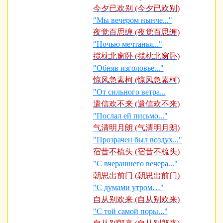
今夕已欢别 (今夕已欢别)
"Мы вечером нынче..."
夜觉百思缠 (夜觉百思缠)
"Ночью мечтанья..."
揽枕北窗卧 (揽枕北窗卧)
"Обняв изголовье..."
惊风急素柯 (惊风急素柯)
"От сильного ветра...
遣信欢不来 (遣信欢不来)
"Послал ей письмо..."
气清明月朗 (气清明月朗)
"Прозрачен был воздух..."
宿昔不梳头 (宿昔不梳头)
"С вчерашнего вечера..."
朝思出前门 (朝思出前门)
"С думами утром…"
自从别欢来 (自从别欢来)
"С той самой поры..."