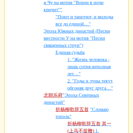
и Чу на мотив "Ворон в ночи
кричит""
"Поют и танцуют, и молоды
все до единой…"
Эпоха Южных династий (Песни
местности У на мотив "Песни
священных струн")
Единая судьба
1. "Жизнь человека -
лишь сотня неполная
лет…"
2. "Годы и луны текут,
обгоняя друг друга…"
北朝乐府
"Эпоха Северных
династий"
折杨柳歌辞五首
"Сломаю
тополь"
折杨柳歌辞五首 其一
(上马不捉鞭)
1.