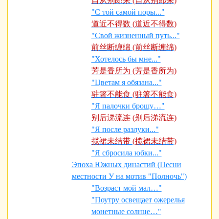
自从别郎来 (自从别郎来)
"С той самой поры..."
道近不得数 (道近不得数)
"Свой жизненный путь..."
前丝断缠绵 (前丝断缠绵)
"Хотелось бы мне..."
芳是香所为 (芳是香所为)
"Цветам я обязана..."
驻箸不能食 (驻箸不能食)
"Я палочки брошу…"
别后涕流连 (别后涕流连)
"Я после разлуки..."
揽裙未结带 (揽裙未结带)
"Я сбросила юбки..."
Эпоха Южных династий (Песни
местности У на мотив "Полночь")
"Возраст мой мал…"
"Поутру освещает ожерелья
монетные солнце…"