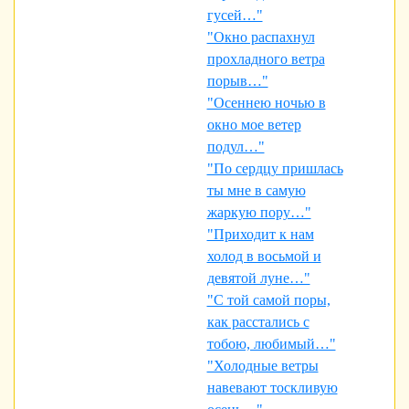
гусей…"
"Окно распахнул
прохладного ветра
порыв…"
"Осеннею ночью в
окно мое ветер
подул…"
"По сердцу пришлась
ты мне в самую
жаркую пору…"
"Приходит к нам
холод в восьмой и
девятой луне…"
"С той самой поры,
как расстались с
тобою, любимый…"
"Холодные ветры
навевают тоскливую