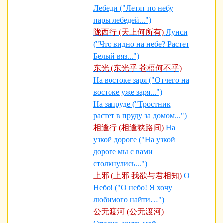
Лебеди ("Летят по небу
пары лебедей...")
陇西行 (天上何所有)
Лунси
("Что видно на небе? Растет
Белый вяз...")
东光 (东光乎 苍梧何不乎)
На востоке заря ("Отчего на
востоке уже заря...")
На запруде ("Тростник
растет в пруду за домом...")
相逢行 (相逢狭路间)
На
узкой дороге ("На узкой
дороге мы с вами
столкнулись...")
上邪 (上邪 我欲与君相知)
О
Небо! ("О небо! Я хочу
любимого найти…")
公无渡河 (公无渡河)