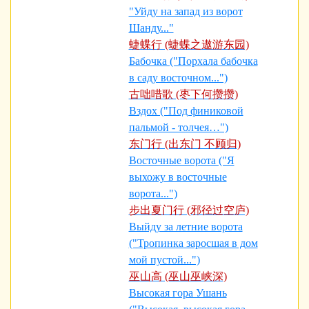
"Уйду на запад из ворот
Шанду..."
蜨蝶行 (蜨蝶之遨游东园)
Бабочка ("Порхала бабочка
в саду восточном...")
古咄唶歌 (枣下何攒攒)
Вздох ("Под финиковой
пальмой - толчея…")
东门行 (出东门 不顾归)
Восточные ворота ("Я
выхожу в восточные
ворота...")
步出夏门行 (邪径过空庐)
Выйду за летние ворота
("Тропинка заросшая в дом
мой пустой...")
巫山高 (巫山巫峡深)
Высокая гора Ушань