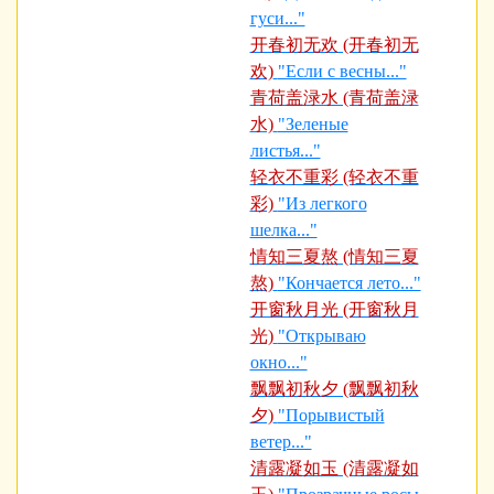
гуси..."
开春初无欢 (开春初无
欢)
"Если с весны..."
青荷盖渌水 (青荷盖渌
水)
"Зеленые
листья..."
轻衣不重彩 (轻衣不重
彩)
"Из легкого
шелка..."
情知三夏熬 (情知三夏
熬)
"Кончается лето..."
开窗秋月光 (开窗秋月
光)
"Открываю
окно..."
飘飘初秋夕 (飘飘初秋
夕)
"Порывистый
ветер..."
清露凝如玉 (清露凝如