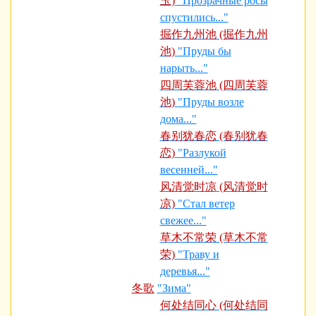
玉)
"Прозрачные росы
спустились..."
掘作九州池 (掘作九州
池)
"Пруды бы
нарыть..."
四周芙蓉池 (四周芙蓉
池)
"Пруды возле
дома..."
春别犹春恋 (春别犹春
恋)
"Разлукой
весенней..."
风清觉时凉 (风清觉时
凉)
"Стал ветер
свежее..."
草木不常荣 (草木不常
荣)
"Траву и
деревья..."
冬歌
"Зима"
何处结同心 (何处结同