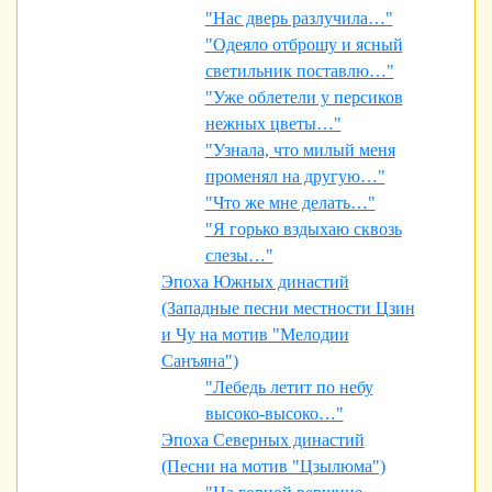
"Нас дверь разлучила…"
"Одеяло отброшу и ясный
светильник поставлю…"
"Уже облетели у персиков
нежных цветы…"
"Узнала, что милый меня
променял на другую…"
"Что же мне делать…"
"Я горько вздыхаю сквозь
слезы…"
Эпоха Южных династий
(Западные песни местности Цзин
и Чу на мотив "Мелодии
Санъяна")
"Лебедь летит по небу
высоко-высоко…"
Эпоха Северных династий
(Песни на мотив "Цзылюма")