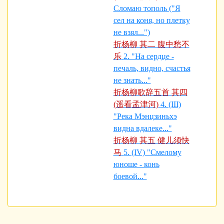
Сломаю тополь ("Я
сел на коня, но плетку
не взял...")
折杨柳 其二 腹中愁不
乐
2. "На сердце -
печаль, видно, счастья
не знать..."
折杨柳歌辞五首 其四
(遥看孟津河)
4. (III)
"Река Мэнцзиньхэ
видна вдалеке..."
折杨柳 其五 健儿须快
马
5. (IV) "Смелому
юноше - конь
боевой..."