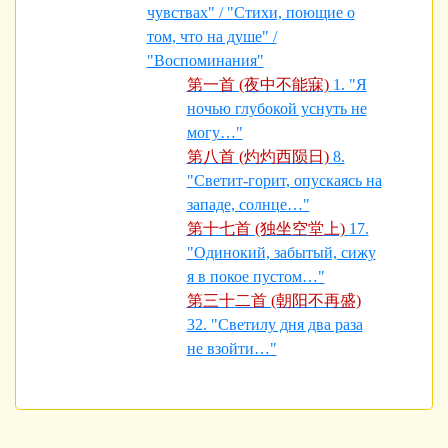
чувствах" / "Стихи, поющие о
том, что на душе" /
"Воспоминания"
第一首 (夜中不能寐)
1. "Я
ночью глубокой уснуть не
могу…"
第八首 (灼灼西陨日)
8.
"Светит-горит, опускаясь на
западе, солнце…"
第十七首 (独坐空堂上)
17.
"Одинокий, забытый, сижу
я в покое пустом…"
第三十二首 (朝阳不再盛)
32. "Светилу дня два раза
не взойти…"