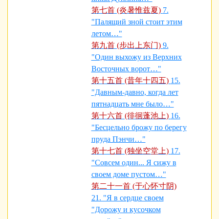
第七首 (炎暑惟兹夏)
7.
"Палящий зной стоит этим
летом…"
第九首 (步出上东门)
9.
"Один выхожу из Верхних
Восточных ворот…"
第十五首 (昔年十四五)
15.
"Давным-давно, когда лет
пятнадцать мне было…"
第十六首 (徘徊蓬池上)
16.
"Бесцельно брожу по берегу
пруда Пэнчи…"
第十七首 (独坐空堂上)
17.
"Совсем один... Я сижу в
своем доме пустом…"
第二十一首 (于心怀寸阴)
21. "Я в сердце своем
"Дорожу и кусочком