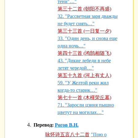
тени"…"
第三十二首 (朝阳不再盛)
32. "Рассветная заря дважды
не будет сиять…"
第三十三首 (一日复一夕)
33. "Один день, и снова еще
одна ночь…"
第四十三首 (鸿鹄相随飞)
43. "Дикие лебеди в небе
летят чередой…"
第五十九首 (河上有丈人)
59. "У Желтой реки жил
когда-то старик…"
第七十一首 (木槿荣丘墓)
71. "Заросли цзиня пышно
цветут на могилах…"
Перевод:
Рогов В.Н.
咏怀诗五言八十二首
"Пою о