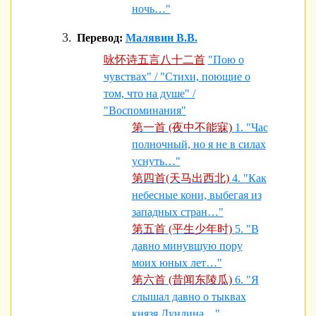
ночь…"
Перевод:
Малявин В.В.
咏怀诗五言八十二首
"Пою о
чувствах" / "Стихи, поющие о
том, что на душе" /
"Воспоминания"
第一首 (夜中不能寐)
1. "Час
полночный, но я не в силах
уснуть…"
第四首(天马出西北)
4. "Как
небесные кони, выбегая из
западных стран…"
第五首 (平生少年时)
5. "В
давно минувшую пору
моих юных лет…"
第六首 (昔闻东陵瓜)
6. "Я
слышал давно о тыквах
князя Дунлина…"