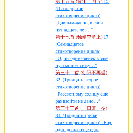
第十五首 (昔年十四五)
15.
(Пятнадцатое
стихотворение цикла)
"Давным-давно, в свои
пятнадцать лет…"
第十七首 (独坐空堂上)
17.
(Семнадцатое
стихотворение цикла)
"Один-одинешенек в зале
пустынном сижу…"
第三十二首 (朝阳不再盛)
32. (Тридцать второе
стихотворение цикла)
"Рассветному солнцу еще
раз взойти не дано…"
第三十三首 (一日复一夕)
33. (Тридцать третье
стихотворение цикла) "Еще
один день и еще одна