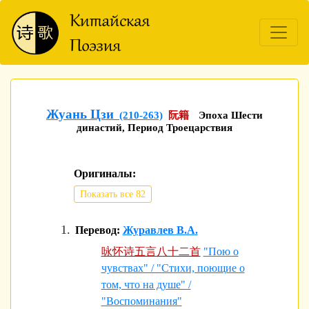
Жуань Цзи
(210-263)
阮籍
Эпоха Шести
династий, Период Троецарствия
Оригиналы:
Показать все 82
Перевод:
Журавлев В.А.
咏怀诗五言八十二首
"Пою о
чувствах" / "Стихи, поющие о
том, что на душе" /
"Воспоминания"