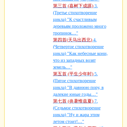
第三首 (嘉树下成蹊)
3.
(Третье стихотворение
цикла) "К счастливым
деревьям проложено много
тропинок…"
第四首(天马出西北)
4.
(Четвертое стихотворение
цикла) "Как небесные кони,
что из западных возят
земель…"
第五首 (平生少年时)
5.
(Пятое стихотворение
цикла) "В давнюю пору, в
далекие юные годы…"
第七首 (炎暑惟兹夏)
7.
(Седьмое стихотворение
цикла) "Ну и жара этим
летом стоит!…"