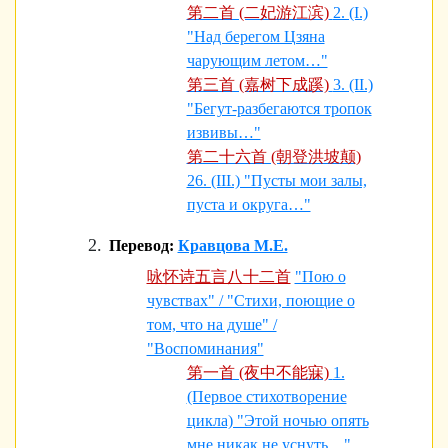
第二首 (二妃游江滨)
2. (I.)
"Над берегом Цзяна
чарующим летом…"
第三首 (嘉树下成蹊)
3. (II.)
"Бегут-разбегаются тропок
извивы…"
第二十六首 (朝登洪坡颠)
26. (III.) "Пусты мои залы,
пуста и округа…"
Перевод:
Кравцова М.Е.
咏怀诗五言八十二首
"Пою о
чувствах" / "Стихи, поющие о
том, что на душе" /
"Воспоминания"
第一首 (夜中不能寐)
1.
(Первое стихотворение
цикла) "Этой ночью опять
мне никак не уснуть…"