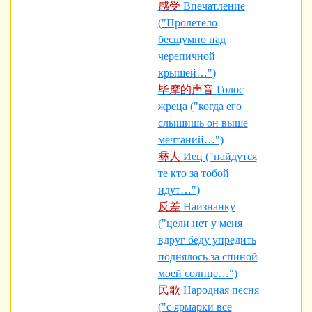
感受
Впечатление
("Пролетело
бесшумно над
черепичной
крышей…")
毕摩的声音
Голос
жреца ("когда его
слышишь он выше
мечтаний…")
彝人
Иец ("найдутся
те кто за тобой
идут…")
反差
Наизнанку
("цели нет у меня
вдруг беду упредить
поднялось за спиной
моей солнце…")
民歌
Народная песня
("с ярмарки все