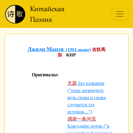
Джиди Мацзя
(1961-ныне)
吉狄馬
加
КНР
Оригиналы:
无题
Без названия
("пора затвердить
ведь снова и снова
случается эта
история…")
感谢一条河流
Благодарю поток ("в