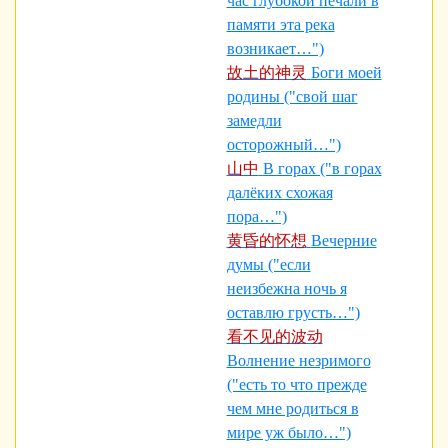
час глубокой печали в
памяти эта река
возникает…")
故土的神灵
Боги моей
родины ("свой шаг
замедли
осторожный…")
山中
В горах ("в горах
далёких схожая
пора…")
黄昏的怀想
Вечерние
думы ("если
неизбежна ночь я
оставлю грусть…")
看不见的波动
Волнение незримого
("есть то что прежде
чем мне родиться в
мире уж было…")