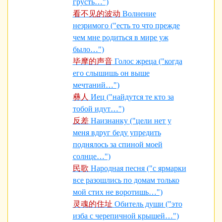
грусть…")
看不见的波动
Волнение
незримого ("есть то что прежде
чем мне родиться в мире уж
было…")
毕摩的声音
Голос жреца ("когда
его слышишь он выше
мечтаний…")
彝人
Иец ("найдутся те кто за
тобой идут…")
反差
Наизнанку ("цели нет у
меня вдруг беду упредить
поднялось за спиной моей
солнце…")
民歌
Народная песня ("с ярмарки
все разошлись по домам только
мой стих не воротишь…")
灵魂的住址
Обитель души ("это
изба с черепичной крышей…")