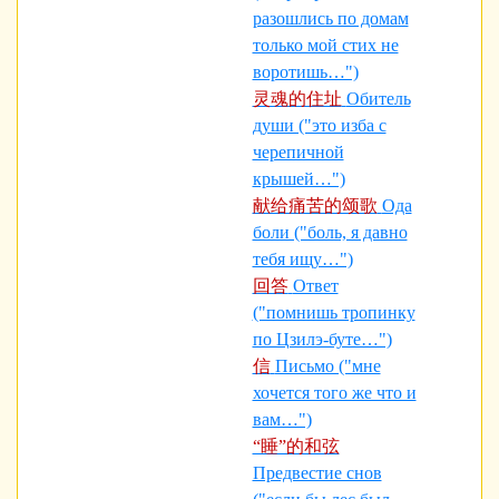
разошлись по домам
только мой стих не
воротишь…")
灵魂的住址
Обитель
души ("это изба с
черепичной
крышей…")
献给痛苦的颂歌
Ода
боли ("боль, я давно
тебя ищу…")
回答
Ответ
("помнишь тропинку
по Цзилэ-буте…")
信
Письмо ("мне
хочется того же что и
вам…")
“睡”的和弦
Предвестие снов