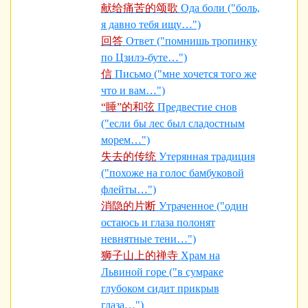
献给痛苦的颂歌
Ода боли ("боль,
я давно тебя ищу…")
回答
Ответ ("помнишь тропинку
по Цзилэ-буте…")
信
Письмо ("мне хочется того же
что и вам…")
“睡”的和弦
Предвестие снов
("если бы лес был сладостным
морем…")
失去的传统
Утерянная традиция
("похоже на голос бамбуковой
флейты…")
消隐的片断
Утраченное ("один
остаюсь и глаза полонят
невнятные тени…")
狮子山上的禅寺
Храм на
Львиной горе ("в сумраке
глубоком сидит прикрыв
глаза…")