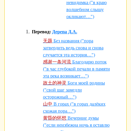
невидимка ("в краю
волшебном слышу
окликают…")
Перевод:
Дерепа Д.А.
无题
Без названия ("пора
затвердить ведь снова и снова
случается эта история…")
感谢一条河流
Благодарю поток
("в час глубокой печали в памяти
эта река возникает…")
故土的神灵
Боги моей родины
("свой шаг замедли
осторожный…")
山中
В горах ("в горах далёких
схожая пора…")
黄昏的怀想
Вечерние думы
("если неизбежна ночь я оставлю