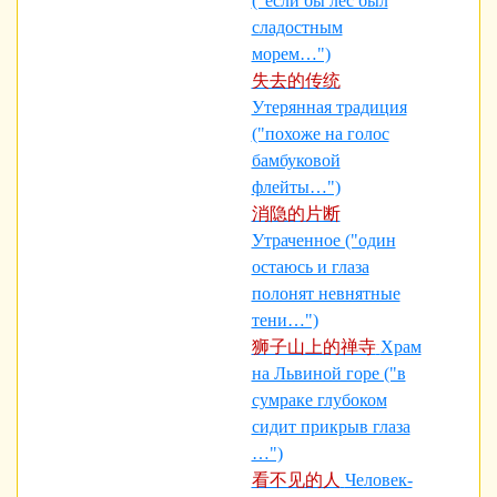
("если бы лес был
сладостным
морем…")
失去的传统
Утерянная традиция
("похоже на голос
бамбуковой
флейты…")
消隐的片断
Утраченное ("один
остаюсь и глаза
полонят невнятные
тени…")
狮子山上的禅寺
Храм
на Львиной горе ("в
сумраке глубоком
сидит прикрыв глаза
…")
看不见的人
Человек-