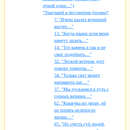
луной один…")
"Ушедший в бессмертие (поэма)"
7. "Вчера пылал вечерний
костер…"
13. "Когда языки огня меня
начнут лизать…"
14. "Тот камень я так и не
смог подобрать…"
32. "Легкий ветерок дует
поверх темноты…"
34. "Только свет может
направить нас…"
37. "Мы пускаемся в путь с
горных вершин…"
62. "Кошечка во дворе, ей
не понять нелепости
жизни…"
65. "Не счесть губ людей,