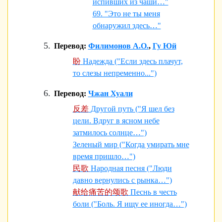
испивших из чаши…"
69. "Это не ты меня
обнаружил здесь…"
Перевод:
Филимонов А.О.
,
Гу Юй
盼
Надежда ("Если здесь плачут,
то слезы непременно...")
Перевод:
Чжан Хуали
反差
Другой путь ("Я шел без
цели. Вдруг в ясном небе
затмилось солнце…")
Зеленый мир ("Когда умирать мне
время пришло…")
民歌
Народная песня ("Люди
давно вернулись с рынка…")
献给痛苦的颂歌
Песнь в честь
боли ("Боль. Я ищу ее иногда…")