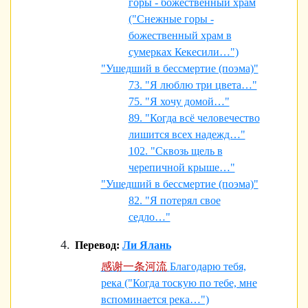
горы - божественный храм
("Снежные горы -
божественный храм в
сумерках Кекесили…")
"Ушедший в бессмертие (поэма)"
73. "Я люблю три цвета…"
75. "Я хочу домой…"
89. "Когда всё человечество
лишится всех надежд…"
102. "Сквозь щель в
черепичной крыше…"
"Ушедший в бессмертие (поэма)"
82. "Я потерял свое
седло…"
Перевод:
Ли Ялань
感谢一条河流
Благодарю тебя,
река ("Когда тоскую по тебе, мне
вспоминается река…")