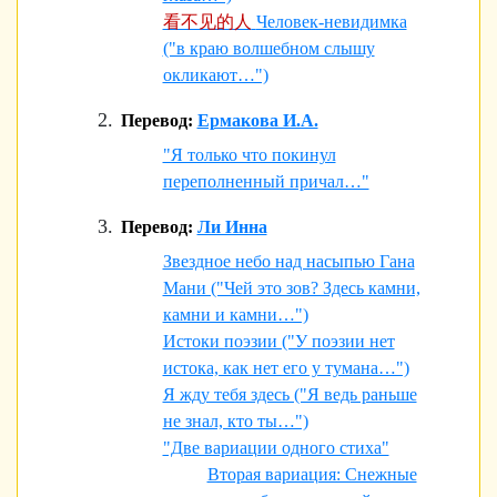
看不见的人
Человек-невидимка
("в краю волшебном слышу
окликают…")
Перевод:
Ермакова И.А.
"Я только что покинул
переполненный причал…"
Перевод:
Ли Инна
Звездное небо над насыпью Гана
Мани ("Чей это зов? Здесь камни,
камни и камни…")
Истоки поэзии ("У поэзии нет
истока, как нет его у тумана…")
Я жду тебя здесь ("Я ведь раньше
не знал, кто ты…")
"Две вариации одного стиха"
Вторая вариация: Снежные