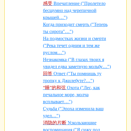
感受
Впечатление ("Пролетело
бесшумно над черепичной
крышей…")
Когда приходит смерть ("Теперь
ты сирота"…")
На подмостках жизни и смерти
("Река течет одним и тем же
руслом…")
Незнакомка ("В глазах твоих я
увидел едва заметную мольбу…")
回答
Ответ ("Ты помнишь ту
тропку к Джилебуте?…")
“睡”的和弦
Охота ("Лес, как
печальное море, молча
всплывает…")
Судьба ("Эпоха изменила ваш
удел…")
消隐的片断
Ускользающие
воспоминания ("Я сижу под