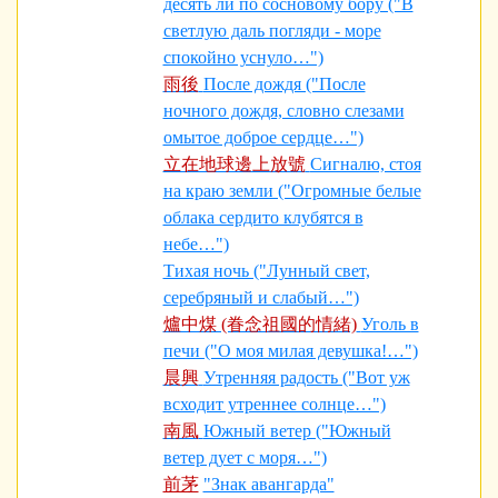
десять ли по сосновому бору ("В
светлую даль погляди - море
спокойно уснуло…")
雨後
После дождя ("После
ночного дождя, словно слезами
омытое доброе сердце…")
立在地球邊上放號
Сигналю, стоя
на краю земли ("Огромные белые
облака сердито клубятся в
небе…")
Тихая ночь ("Лунный свет,
серебряный и слабый…")
爐中煤 (眷念祖國的情緒)
Уголь в
печи ("О моя милая девушка!…")
晨興
Утренняя радость ("Вот уж
всходит утреннее солнце…")
南風
Южный ветер ("Южный
ветер дует с моря…")
前茅
"Знак авангарда"