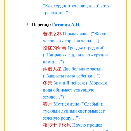
"Как сердце трепещет, как бьется
тревожно!.."
Перевод:
Гитович А.И.
苦味之杯
Горькая чаша ("Жизнь
человека - горькая чаша…")
愴惱的葡萄
Гроздья страданий
("Направо - сад, налево - грязь и
камни…")
兩個大星
Две большие звезды
("Закрыты глаза ребенка…")
冬景
Зимний пейзаж ("Морская
вода обнимает уснувшую
землю…")
霽月
Мутная луна ("Слабый и
тусклый лунный свет омывает
зеленую рощу…")
夜步十里松原
Ночью прошел