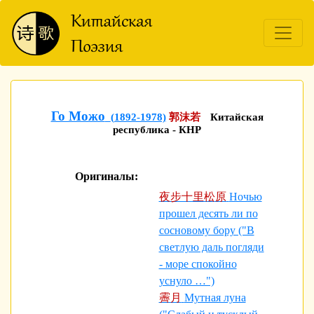
Го Можо
(1892-1978)
郭沫若
Китайская
республика - КНР
Оригиналы:
夜步十里松原
Ночью
прошел десять ли по
сосновому бору ("В
светлую даль погляди
- море спокойно
уснуло …")
霽月
Мутная луна