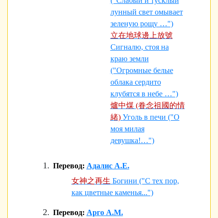
("Слабый и тусклый
лунный свет омывает
зеленую рощу …")
立在地球邊上放號
Сигналю, стоя на
краю земли
("Огромные белые
облака сердито
клубятся в небе …")
爐中煤 (眷念祖國的情
緒)
Уголь в печи ("О
моя милая
девушка!…")
Перевод:
Адалис А.Е.
女神之再生
Богини ("С тех пор,
как цветные каменья...")
Перевод:
Арго А.М.