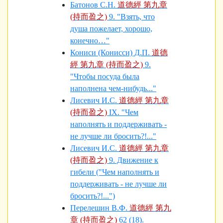
Батонов С.Н.
道德經 第九章
(持而盈之)
9. "Взять, что
душа пожелает, хорошо,
конечно…"
Кониси (Конисси) Д.П.
道德
經 第九章 (持而盈之)
9.
"Чтобы посуда была
наполнена чем-нибудь..."
Лисевич И.С.
道德經 第九章
(持而盈之)
IX. "Чем
наполнять и поддерживать -
не лучше ли бросить?!..."
Лисевич И.С.
道德經 第九章
(持而盈之)
9. Движение к
гибели ("Чем наполнять и
поддерживать - не лучше ли
бросить?!...")
Перелешин В.Ф.
道德經 第九
章 (持而盈之)
62 (18).