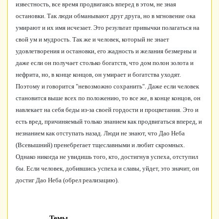
известность, все время продвигаясь вперед в этом, не зная
остановки. Так люди обманывают друг друга, но в мгновение ока
умирают и их имя исчезает. Это результат привычки полагаться на
свой ум и мудрость. Так же и человек, который не знает
удовлетворения и остановки, его жадность и желания безмерны и
даже если он получает столько богатств, что дом полон золота и
нефрита, но, в конце концов, он умирает и богатства уходят.
Поэтому и говорится "невозможно сохранить". Даже если человек
становится выше всех по положению, то все же, в конце концов, он
навлекает на себя беды из-за своей гордости и процветания. Это и
есть вред, причиняемый только знанием как продвигаться вперед, и
незнанием как отступать назад. Люди не знают, что Дао Неба
(Всевышний) пренебрегает тщеславными и любит скромных.
Однако никогда не увидишь того, кто, достигнув успеха, отступил
бы. Если человек, добившись успеха и славы, уйдет, это значит, он
достиг Дао Неба (обрел реализацию).
Темы