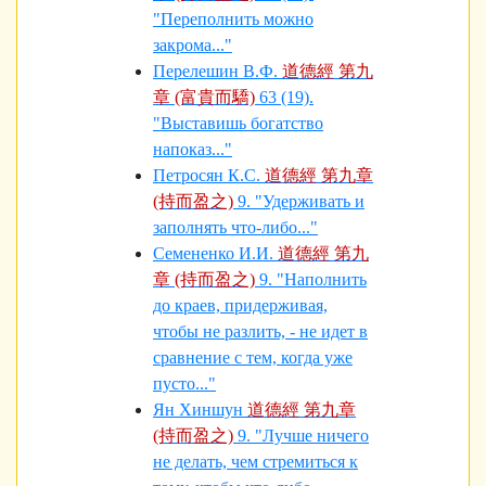
"Переполнить можно
закрома..."
Перелешин В.Ф.
道德經 第九
章 (富貴而驕)
63 (19).
"Выставишь богатство
напоказ..."
Петросян К.С.
道德經 第九章
(持而盈之)
9. "Удерживать и
заполнять что-либо..."
Семененко И.И.
道德經 第九
章 (持而盈之)
9. "Наполнить
до краев, придерживая,
чтобы не разлить, - не идет в
сравнение с тем, когда уже
пусто..."
Ян Хиншун
道德經 第九章
(持而盈之)
9. "Лучше ничего
не делать, чем стремиться к