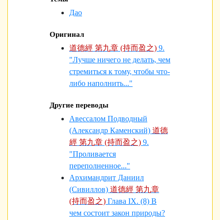
Дао
Оригинал
道德經 第九章 (持而盈之)
9.
"Лучше ничего не делать, чем
стремиться к тому, чтобы что-
либо наполнить..."
Другие переводы
Авессалом Подводный
(Александр Каменский)
道德
經 第九章 (持而盈之)
9.
"Проливается
переполненное..."
Архимандрит Даниил
(Сивиллов)
道德經 第九章
(持而盈之)
Глава IX. (8) В
чем состоит закон природы?