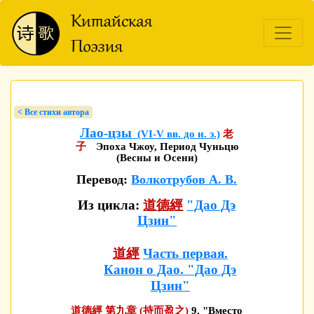
< Bсе стихи автора
Лао-цзы
(VI-V вв. до н. э.)
老
子
Эпоха Чжоу, Период Чуньцю
(Весны и Осени)
Перевод:
Волкотрубов А. В.
Из цикла:
道德經
"Дао Дэ
Цзин"
道經
Часть первая.
Канон о Дао. "Дао Дэ
Цзин"
道德經 第九章 (持而盈之)
9. "Вместо