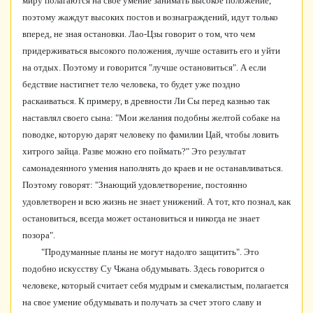
миру полагаются на свое умение занимать высокое положение,
поэтому жаждут высоких постов и вознаграждений, идут только
вперед, не зная остановки. Лао-Цзы говорит о том, что чем
придерживаться высокого положения, лучше оставить его и уйти
на отдых. Поэтому и говорится "лучше остановиться". А если
бедствие настигнет тело человека, то будет уже поздно
раскаиваться. К примеру, в древности Ли Сы перед казнью так
наставлял своего сына: "Мои желания подобны желтой собаке на
поводке, которую дарят человеку по фамилии Цай, чтобы ловить
хитрого зайца. Разве можно его поймать?" Это результат
самонадеянного умения наполнять до краев и не останавливаться.
Поэтому говорят: "Знающий удовлетворение, постоянно
удовлетворен и всю жизнь не знает унижений. А тот, кто познал, как
остановиться, всегда может остановиться и никогда не знает
позора".
"Продуманные планы не могут надолго защитить". Это
подобно искусству Су Чжана обдумывать. Здесь говорится о
человеке, который считает себя мудрым и смекалистым, полагается
на свое умение обдумывать и получать за счет этого славу и