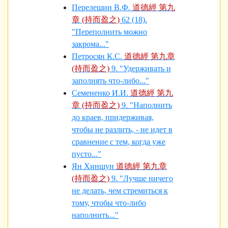
Перелешин В.Ф.
道德經 第九
章 (持而盈之)
62 (18).
"Переполнить можно
закрома..."
Петросян К.С.
道德經 第九章
(持而盈之)
9. "Удерживать и
заполнять что-либо..."
Семененко И.И.
道德經 第九
章 (持而盈之)
9. "Наполнить
до краев, придерживая,
чтобы не разлить, - не идет в
сравнение с тем, когда уже
пусто..."
Ян Хиншун
道德經 第九章
(持而盈之)
9. "Лучше ничего
не делать, чем стремиться к
тому, чтобы что-либо
наполнить..."