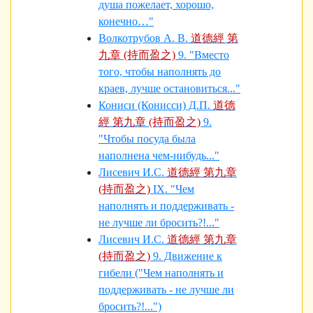
душа пожелает, хорошо,
конечно…"
Волкотрубов А. В.
道德經 第
九章 (持而盈之)
9. "Вместо
того, чтобы наполнять до
краев, лучше остановиться..."
Кониси (Конисси) Д.П.
道德
經 第九章 (持而盈之)
9.
"Чтобы посуда была
наполнена чем-нибудь..."
Лисевич И.С.
道德經 第九章
(持而盈之)
IX. "Чем
наполнять и поддерживать -
не лучше ли бросить?!..."
Лисевич И.С.
道德經 第九章
(持而盈之)
9. Движение к
гибели ("Чем наполнять и
поддерживать - не лучше ли
бросить?!...")