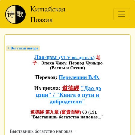
< Bсе стихи автора
Лао-цзы
(VI-V вв. до н. э.)
老
子
Эпоха Чжоу, Период Чуньцю
(Весны и Осени)
Перевод:
Перелешин В.Ф.
Из цикла:
道德經
"Дао дэ
цзин" / "Книга о пути и
добродетели"
道德經 第九章 (富貴而驕)
63 (19).
"Выставишь богатство напоказ..."
Выставишь богатство напоказ -