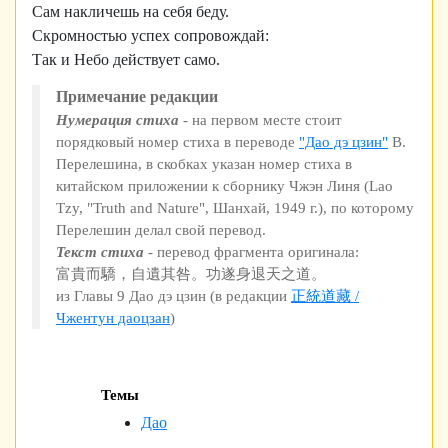
Сам накличешь на себя беду.
Скромностью успех сопровождай:
Так и Небо действует само.
Примечание редакции
Нумерация стиха
- на первом месте стоит
порядковый номер стиха в переводе
"Дао дэ цзин"
В.
Перелешина, в скобках указан номер стиха в
китайском приложении к сборнику Чжэн Линя (Lao
Tzy, "Truth and Nature", Шанхай, 1949 г.), по которому
Перелешин делал свой перевод.
Текст стиха
- перевод фрагмента оригинала:
富貴而驕，自遺其咎。功遂身退天之道。
из Главы 9 Дао дэ цзин (в редакции
正統道藏 /
Чжентун даоцзан
)
Темы
Дао