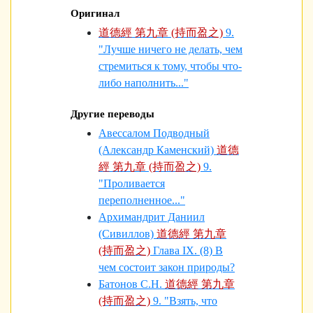
Оригинал
道德經 第九章 (持而盈之)
9.
"Лучше ничего не делать, чем
стремиться к тому, чтобы что-
либо наполнить..."
Другие переводы
Авессалом Подводный
(Александр Каменский)
道德
經 第九章 (持而盈之)
9.
"Проливается
переполненное..."
Архимандрит Даниил
(Сивиллов)
道德經 第九章
(持而盈之)
Глава IX. (8) В
чем состоит закон природы?
Батонов С.Н.
道德經 第九章
(持而盈之)
9. "Взять, что