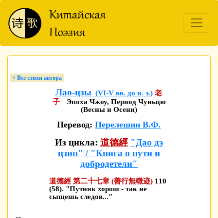
< Bсе стихи автора
Лао-цзы
(VI-V вв. до н. э.)
老
子
Эпоха Чжоу, Период Чуньцю
(Весны и Осени)
Перевод:
Перелешин В.Ф.
Из цикла:
道德經
"Дао дэ
цзин" / "Книга о пути и
добродетели"
道德經 第二十七章 (善行無轍迹)
110
(58). "Путник хорош - так не
сыщешь следов..."