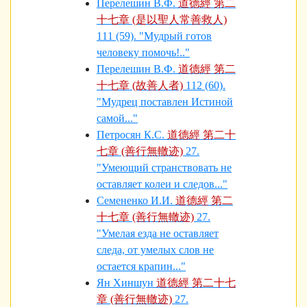
Перелешин В.Ф.
道德經 第二
十七章 (是以聖人常善救人)
111 (59). "Мудрый готов
человеку помочь!.."
Перелешин В.Ф.
道德經 第二
十七章 (故善人者)
112 (60).
"Мудрец поставлен Истиной
самой..."
Петросян К.С.
道德經 第二十
七章 (善行無轍迹)
27.
"Умеющий странствовать не
оставляет колеи и следов..."
Семененко И.И.
道德經 第二
十七章 (善行無轍迹)
27.
"Умелая езда не оставляет
следа, от умелых слов не
остается крапин..."
Ян Хиншун
道德經 第二十七
章 (善行無轍迹)
27.