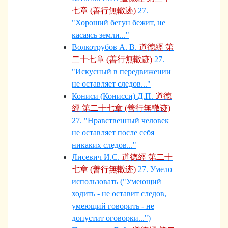
七章 (善行無轍迹)
27.
"Хороший бегун бежит, не
касаясь земли..."
Волкотрубов А. В.
道德經 第
二十七章 (善行無轍迹)
27.
"Искусный в передвижении
не оставляет следов..."
Кониси (Конисси) Д.П.
道德
經 第二十七章 (善行無轍迹)
27. "Нравственный человек
не оставляет после себя
никаких следов..."
Лисевич И.С.
道德經 第二十
七章 (善行無轍迹)
27. Умело
использовать ("Умеющий
ходить - не оставит следов,
умеющий говорить - не
допустит оговорки...")