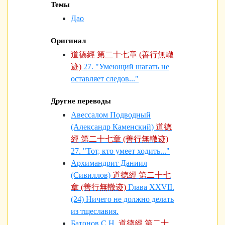
Темы
Дао
Оригинал
道德經 第二十七章 (善行無轍
迹)
27. "Умеющий шагать не
оставляет следов..."
Другие переводы
Авессалом Подводный
(Александр Каменский)
道德
經 第二十七章 (善行無轍迹)
27. "Тот, кто умеет ходить..."
Архимандрит Даниил
(Сивиллов)
道德經 第二十七
章 (善行無轍迹)
Глава XXVII.
(24) Ничего не должно делать
из тщеславия.
Батонов С.Н.
道德經 第二十