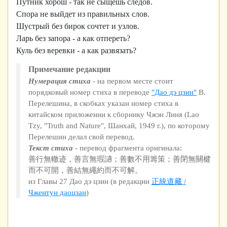
Путник хорош - так не сыщешь следов.
Спора не выйдет из правильных слов.
Шустрый без бирок сочтет и узлов.
Ларь без запора - а как отпереть?
Куль без веревки - а как развязать?
Примечание редакции
Нумерация стиха
- на первом месте стоит
порядковый номер стиха в переводе
"Дао дэ цзин"
В.
Перелешина, в скобках указан номер стиха в
китайском приложении к сборнику Чжэн Линя (Lao
Tzy, "Truth and Nature", Шанхай, 1949 г.), по которому
Перелешин делал свой перевод.
Текст стиха
- перевод фрагмента оригинала:
善行無轍迹，善言無瑕讁；善數不用籌策；善閉無關楗
而不可開，善結無繩約而不可解。
из Главы 27 Дао дэ цзин (в редакции
正統道藏 /
Чжентун даоцзан
)