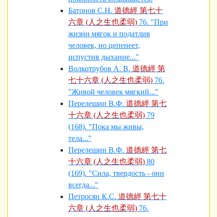
Батонов С.Н.
道德經 第七十
六章 (人之生也柔弱)
76. "При
жизни мягок и податлив
человек, но цепенеет,
испустив дыхание..."
Волкотрубов А. В.
道德經 第
七十六章 (人之生也柔弱)
76.
"Живой человек мягкий..."
Перелешин В.Ф.
道德經 第七
十六章 (人之生也柔弱)
79
(168). "Пока мы живы,
тела..."
Перелешин В.Ф.
道德經 第七
十六章 (人之生也柔弱)
80
(169). "Сила, твердость - они
всегда..."
Петросян К.С.
道德經 第七十
六章 (人之生也柔弱)
76.