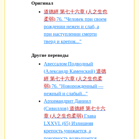
Оригинал
道德經 第七十六章 (人之生也
柔弱)
76. "Человек при своем
рождении нежен и слаб, а
при наступлении смерти
тверд и кре­пок..."
Другие переводы
Авессалом Подводный
(Александр Каменский)
道德
經 第七十六章 (人之生也柔
弱)
76. "Новорожденный —
нежный и слабый..."
Архимандрит Даниил
(Сивиллов)
道德經 第七十六
章 (人之生也柔弱)
Глава
LXXVI. (65) Излишняя
крепость унижается, а
покорность возвышается.