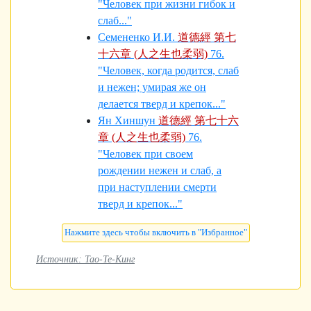
"Человек при жизни гибок и
слаб..."
Семененко И.И.
道德經 第七
十六章 (人之生也柔弱)
76.
"Человек, когда родится, слаб
и нежен; умирая же он
делается тверд и крепок..."
Ян Хиншун
道德經 第七十六
章 (人之生也柔弱)
76.
"Человек при своем
рождении нежен и слаб, а
при наступлении смерти
тверд и кре­пок..."
Источник: Тао-Те-Кинг