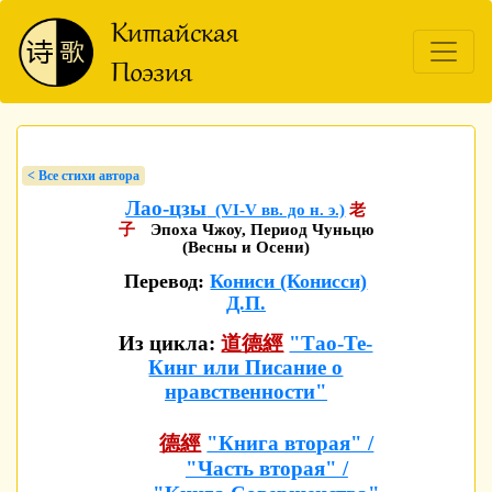
< Bсе стихи автора
Лао-цзы
(VI-V вв. до н. э.)
老
子
Эпоха Чжоу, Период Чуньцю
(Весны и Осени)
Перевод:
Кониси (Конисси)
Д.П.
Из цикла:
道德經
"Тао-Те-
Кинг или Писание о
нравственности"
德經
"Книга вторая" /
"Часть вторая" /