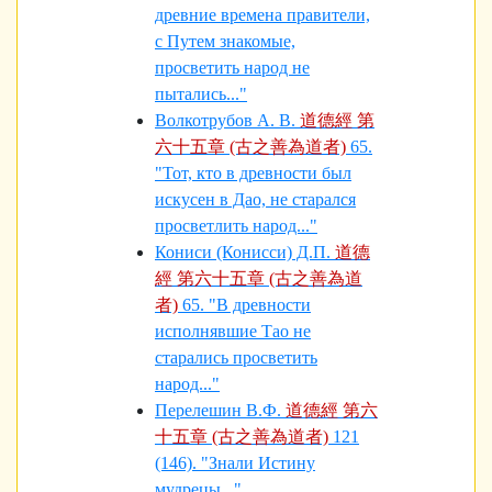
древние времена правители,
с Путем знакомые,
просветить народ не
пытались..."
Волкотрубов А. В.
道德經 第
六十五章 (古之善為道者)
65.
"Тот, кто в древности был
искусен в Дао, не старался
просветлить народ..."
Кониси (Конисси) Д.П.
道德
經 第六十五章 (古之善為道
者)
65. "В древности
исполнявшие Тао не
старались просветить
народ..."
Перелешин В.Ф.
道德經 第六
十五章 (古之善為道者)
121
(146). "Знали Истину
мудрецы..."