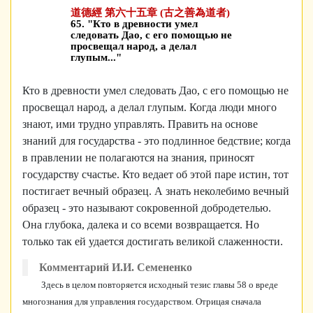
道德經 第六十五章 (古之善為道者)
65. "Кто в древности умел
следовать Дао, с его помощью не
просвещал народ, а делал
глупым..."
Кто в древности умел следовать Дао, с его помощью не
просвещал народ, а делал глупым. Когда люди много
знают, ими трудно управлять. Править на основе
знаний для государства - это подлинное бедствие; когда
в правлении не полагаются на знания, приносят
государству счастье. Кто ведает об этой паре истин, тот
постигает вечный образец. А знать неколебимо вечный
образец - это называют сокровенной добродетелью.
Она глубока, далека и со всеми возвращается. Но
только так ей удается достигать великой слаженности.
Комментарий И.И. Семененко
Здесь в целом повторяется исходный тезис главы 58 о вреде
многознания для управления государством. Отрицая сначала