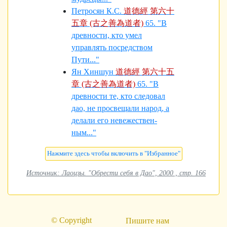
Петросян К.С.
道德經 第六十
五章 (古之善為道者)
65. "В
древности, кто умел
управлять посредством
Пути..."
Ян Хиншун
道德經 第六十五
章 (古之善為道者)
65. "В
древности те, кто следовал
дао, не просвещали народ, а
делали его невежествен­
ным..."
Источник: Лаоцзы. "Обрести себя в Дао", 2000 , стр. 166
© Copyright
Пишите нам