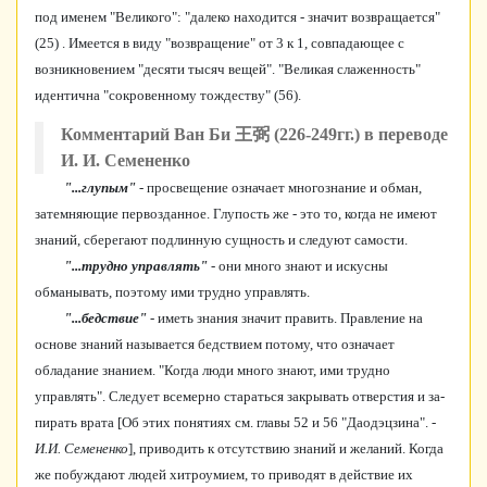
под именем "Великого": "далеко находится - значит возвращается"
(25) . Имеется в виду "возвращение" от 3 к 1, совпадающее с
возникновением "десяти тысяч вещей". "Великая слаженность"
идентична "сокровенному тождеству" (56).
Комментарий Ван Би 王弼 (226-249гг.) в переводе
И. И. Семененко
"...глупым"
- просвещение означает многознание и обман,
затемняющие первозданное. Глупость же - это то, когда не имеют
знаний, сберегают подлинную сущность и следуют самости.
"...трудно управлять"
- они много знают и искусны
обманывать, поэтому ими трудно управлять.
"...бедствие"
- иметь знания значит править. Правление на
основе знаний называется бедствием потому, что означает
обладание знанием. "Когда люди много знают, ими трудно
управлять". Следует всемерно стараться закрывать отверстия и за­
пирать врата [Об этих понятиях см. главы 52 и 56 "Даодэцзина". -
И.И. Семененко
], приводить к отсутствию знаний и желаний. Когда
же побуждают людей хитроумием, то приводят в действие их