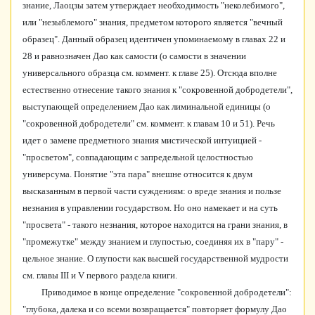
знание, Лаоцзы затем утверждает необходимость "неколебимого",
или "незыблемого" знания, предметом которого является "вечный
образец". Данный образец идентичен упоминаемому в главах 22 и
28 и равнозначен Дао как самости (о самости в значении
универсального образца см. коммент. к главе 25). Отсюда вполне
естественно отнесение такого знания к "сокровенной добродетели",
выступающей определением Дао как лиминальной единицы (о
"сокровенной добродетели" см. коммент. к главам 10 и 51). Речь
идет о замене предметного знания мистической интуицией -
"просветом", совпадающим с запредельной целостностью
универсума. Понятие "эта пара" внешне относится к двум
высказанным в первой части суждениям: о вреде знания и пользе
незнания в управлении государством. Но оно намекает и на суть
"просвета" - такого незнания, которое находится на грани знания, в
"промежутке" между знанием и глупостью, соединяя их в "пару" -
цельное знание. О глупости как высшей государственной мудрости
см. главы III и V первого раздела книги.
Приводимое в конце определение "сокровенной добродетели":
"глубока, далека и со всеми возвращается" повторяет формулу Дао