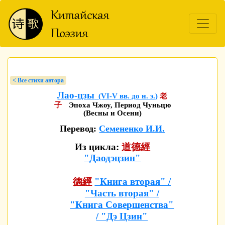
< Bсе стихи автора
Лао-цзы
(VI-V вв. до н. э.)
老
子
Эпоха Чжоу, Период Чуньцю
(Весны и Осени)
Перевод:
Семененко И.И.
Из цикла:
道德經
"Даодэцзин"
德經
"Книга вторая" /
"Часть вторая" /
"Книга Совершенства"
/ "Дэ Цзин"