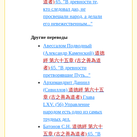
道者)
65. "В древности те,
кто следовал дао, не
просвещали народ, а делали
его невежествен­ным..."
Другие переводы
Авессалом Подводный
(Александр Каменский)
道德
經 第六十五章 (古之善為道
者)
65. "В древности
претворявшие Путь..."
Архимандрит Даниил
(Сивиллов)
道德經 第六十五
章 (古之善為道者)
Глава
LXV. (56) Управление
народом есть одно из самых
трудных дел.
Батонов С.Н.
道德經 第六十
五章 (古之善為道者)
65. "В