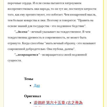
порочные сердца. И если снова пытаются хитроумием
воспрепятствовать лжи народа, то он тут же, постигнув хитрости
того, как ему препятствуют, это избегает. Чем изощренней мысль,
тем больше коварства и лжи. Поэтому и говорится: "Править на
основе знаний для государства - это подлинное бедствие".
"...далека"
- вечный указывает на тождественное. В чем
тождественны древность и современность, не может быть
отринуто. Когда способны "знать вечный образец - это называют
сокровенной добродетелью. Она глубока, далека".
"...возвращается"
- возвращается к своей подлинной
сущности.
Темы
Дао
Оригинал
道德經 第六十五章 (古之善為