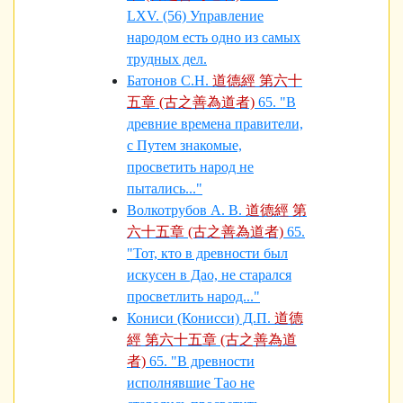
LXV. (56) Управление
народом есть одно из самых
трудных дел.
Батонов С.Н.
道德經 第六十
五章 (古之善為道者)
65. "В
древние времена правители,
с Путем знакомые,
просветить народ не
пытались..."
Волкотрубов А. В.
道德經 第
六十五章 (古之善為道者)
65.
"Тот, кто в древности был
искусен в Дао, не старался
просветлить народ..."
Кониси (Конисси) Д.П.
道德
經 第六十五章 (古之善為道
者)
65. "В древности
исполнявшие Тао не