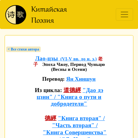
< Bсе стихи автора
Лао-цзы
(VI-V вв. до н. э.)
老
子
Эпоха Чжоу, Период Чуньцю
(Весны и Осени)
Перевод:
Ян Хиншун
Из цикла:
道德經
"Дао дэ
цзин" / "Книга о пути и
добродетели"
德經
"Книга вторая" /
"Часть вторая" /
"Книга Совершенства"