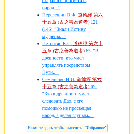
старались просветить
народ..."
Перелешин В.Ф.
道德經 第六
十五章 (古之善為道者)
121
(146). "Знали Истину
мудрецы..."
Петросян К.С.
道德經 第六十
五章 (古之善為道者)
65. "В
древности, кто умел
управлять посредством
Пути..."
Семененко И.И.
道德經 第六
十五章 (古之善為道者)
65.
"Кто в древности умел
следовать Дао, с его
помощью не просвещал
народ, а делал глупым..."