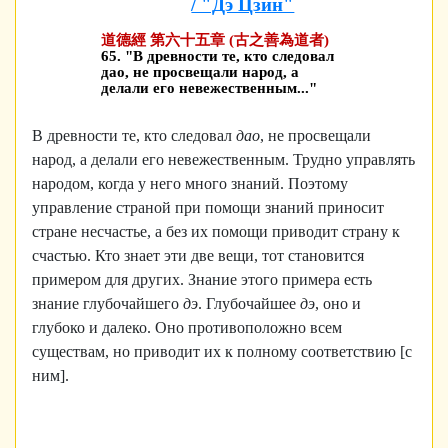
/ "Дэ Цзин"
道德經 第六十五章 (古之善為道者)
65. "В древности те, кто следовал
дао, не просвещали народ, а
делали его невежествен­ным..."
В древности те, кто следовал
дао
, не просвещали
народ, а делали его невежествен­ным. Трудно управлять
народом, когда у не­го много знаний. Поэтому
управление стра­ной при помощи знаний приносит
стране не­счастье, а без их помощи приводит страну к
счастью. Кто знает эти две вещи, тот стано­вится
примером для других. Знание этого примера есть
знание глубочайшего
дэ
. Глубо­чайшее
дэ
, оно и
глубоко и далеко. Оно про­тивоположно всем
существам, но приводит их к полному соответствию [с
ним].