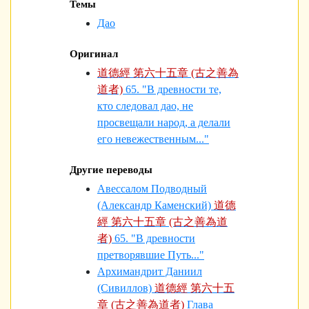
Темы
Дао
Оригинал
道德經 第六十五章 (古之善為
道者)
65. "В древности те,
кто следовал дао, не
просвещали народ, а делали
его невежествен­ным..."
Другие переводы
Авессалом Подводный
(Александр Каменский)
道德
經 第六十五章 (古之善為道
者)
65. "В древности
претворявшие Путь..."
Архимандрит Даниил
(Сивиллов)
道德經 第六十五
章 (古之善為道者)
Глава