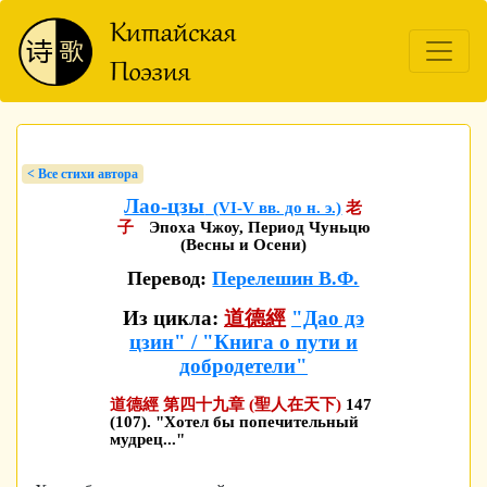
< Bсе стихи автора
Лао-цзы
(VI-V вв. до н. э.)
老
子
Эпоха Чжоу, Период Чуньцю
(Весны и Осени)
Перевод:
Перелешин В.Ф.
Из цикла:
道德經
"Дао дэ
цзин" / "Книга о пути и
добродетели"
道德經 第四十九章 (聖人在天下)
147
(107). "Хотел бы попечительный
мудрец..."