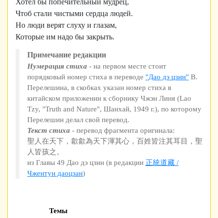
Хотел бы попечительный мудрец,
Чтоб стали чистыми сердца людей.
Но люди верят слуху и глазам,
Которые им надо бы закрыть.
Примечание редакции
Нумерация стиха
- на первом месте стоит
порядковый номер стиха в переводе
"Дао дэ цзин"
В.
Перелешина, в скобках указан номер стиха в
китайском приложении к сборнику Чжэн Линя (Lao
Tzy, "Truth and Nature", Шанхай, 1949 г.), по которому
Перелешин делал свой перевод.
Текст стиха
- перевод фрагмента оригинала:
聖人在天下，歙歙為天下渾其心，百姓皆注其耳目，聖
人皆孩之。
из Главы 49 Дао дэ цзин (в редакции
正統道藏 /
Чжентун даоцзан
)
Темы