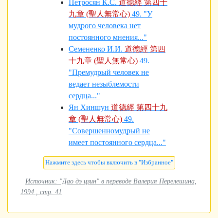
Петросян К.С.
道德經 第四十
九章 (聖人無常心)
49. "У
мудрого человека нет
постоянного мнения..."
Семененко И.И.
道德經 第四
十九章 (聖人無常心)
49.
"Премудрый человек не
ведает незыблемости
сердца..."
Ян Хиншун
道德經 第四十九
章 (聖人無常心)
49.
"Совершенномудрый не
имеет постоянного сердца..."
Источник: "Дао дэ цзин" в переводе Валерия Перелешина,
1994 , стр. 41