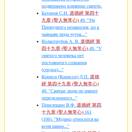
подвержено влиянию смерти.
Батонов С.Н.
道德經 第四十
九章 (聖人無常心)
49. "Ум
Премудрого независим, но к
чаяньям люда чуток..."
Волкотрубов А. В.
道德經 第
四十九章 (聖人無常心)
49. "У
святого человека нет
постоянного сознания
(сердца)..."
Кониси (Конисси) Д.П.
道德
經 第四十九章 (聖人無常心)
49. "Святые люди не имеют
определенного..."
Перелешин В.Ф.
道德經 第四
十九章 (聖人無常心)
161
(106). "Мудрец относится ко
всем равно..."