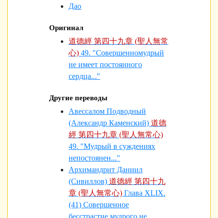
Дао
Оригинал
道德經 第四十九章 (聖人無常
心)
49. "Совершенномудрый
не имеет постоянного
сердца..."
Другие переводы
Авессалом Подводный
(Александр Каменский)
道德
經 第四十九章 (聖人無常心)
49. "Мудрый в суждениях
непостоянен..."
Архимандрит Даниил
(Сивиллов)
道德經 第四十九
章 (聖人無常心)
Глава XLIX.
(41) Совершенное
бесстрастие мудрого не