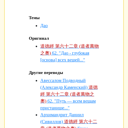
Темы
Дао
Оригинал
道德經 第六十二章 (道者萬物
之奧)
62. "Дао - глубокая
[основа] всех вещей..."
Другие переводы
Авессалом Подводный
(Александр Каменский)
道德
經 第六十二章 (道者萬物之
奧)
62. "Путь — всем вещам
пристанище..."
Архимандрит Даниил
(Сивиллов)
道德經 第六十二