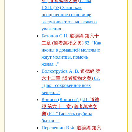
章 (道者萬物之奧)
Глава
LXII. (53) Закон как
неоцененное сокровище
заслуживает от нас всякого
уважения.
Батонов С.Н.
道德經 第六十
二章 (道者萬物之奧)
62. "Как
иконы в домашней молельне
ждут молитвы, помочь
желая..."
Волкотрубов А. В.
道德經 第
六十二章 (道者萬物之奧)
62.
"Дао - сокровенное всех
вещей..."
Кониси (Конисси) Д.П.
道德
經 第六十二章 (道者萬物之
奧)
62. "Тао есть глубина
бытия..."
Перелешин В.Ф.
道德經 第六