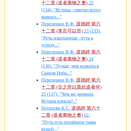
十二章 (道者萬物之奧)
22
(134). "Истина - причал всего
живого..."
Перелешин В.Ф.
道德經 第六
十二章 (美言可以市)
23 (135).
"Речь изысканная - путь к
успеху..."
Перелешин В.Ф.
道德經 第六
十二章 (道者萬物之奧)
24
(136). "Лучше, чем назваться
Сыном Неба..."
Перелешин В.Ф.
道德經 第六
十二章 (古之所以貴此道者何)
25 (137). "Чем же древних
Истина влекла?.."
Петросян К.С.
道德經 第六十
二章 (道者萬物之奧)
62.
"Путь есть потаённое тьмы
вещей..."