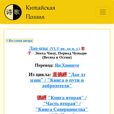
< Bсе стихи автора
Лао-цзы
(VI-V вв. до н. э.)
老
子
Эпоха Чжоу, Период Чуньцю
(Весны и Осени)
Перевод:
Ян Хиншун
Из цикла:
道德經
"Дао дэ
цзин" / "Книга о пути и
добродетели"
德經
"Книга вторая" /
"Часть вторая" /
"Книга Совершенства"