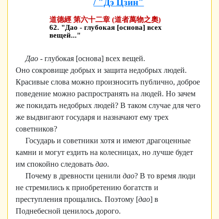
/ "Дэ Цзин"
道德經 第六十二章 (道者萬物之奧)
62. "Дао - глубокая [основа] всех
вещей..."
Дао
- глубокая [основа] всех вещей.
Оно сокровище добрых и защита недобрых людей.
Красивые слова можно произносить публично, доброе
поведение можно распространять на людей. Но зачем
же покидать недобрых людей? В таком случае для чего
же выдвигают государя и назначают ему трех
советников?
Государь и советники хотя и имеют драгоценные
камни и могут ездить на колесницах, но лучше будет
им спокойно следовать
дао
.
Почему в древности ценили
дао
? В то время люди
не стремились к приобретению богатств и
преступления прощались. Поэтому [
дао
] в
Поднебесной ценилось дорого.