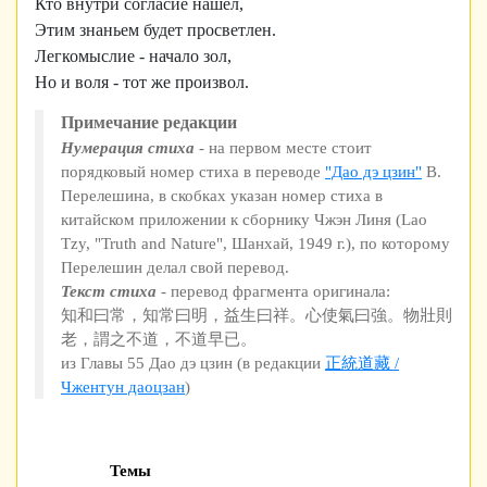
Кто внутри согласие нашел,
Этим знаньем будет просветлен.
Легкомыслие - начало зол,
Но и воля - тот же произвол.
Примечание редакции
Нумерация стиха
- на первом месте стоит
порядковый номер стиха в переводе
"Дао дэ цзин"
В.
Перелешина, в скобках указан номер стиха в
китайском приложении к сборнику Чжэн Линя (Lao
Tzy, "Truth and Nature", Шанхай, 1949 г.), по которому
Перелешин делал свой перевод.
Текст стиха
- перевод фрагмента оригинала:
知和曰常，知常曰明，益生曰祥。心使氣曰強。物壯則
老，謂之不道，不道早已。
из Главы 55 Дао дэ цзин (в редакции
正統道藏 /
Чжентун даоцзан
)
Темы