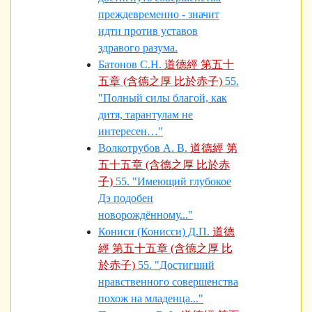
преждевременно - значит
идти против уставов
здравого разума.
Батонов С.Н.
道德經 第五十
五章 (含德之厚 比於赤子)
55.
"Полный силы благой, как
дитя, тарантулам не
интересен…"
Волкотрубов А. В.
道德經 第
五十五章 (含德之厚 比於赤
子)
55. "Имеющий глубокое
Дэ подобен
новорождённому..."
Кониси (Конисси) Д.П.
道德
經 第五十五章 (含德之厚 比
於赤子)
55. "Достигший
нравственного совершенства
похож на младенца..."