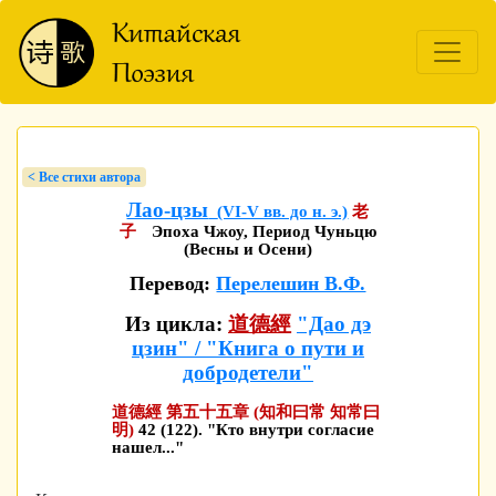
< Bсе стихи автора
Лао-цзы
(VI-V вв. до н. э.)
老
子
Эпоха Чжоу, Период Чуньцю
(Весны и Осени)
Перевод:
Перелешин В.Ф.
Из цикла:
道德經
"Дао дэ
цзин" / "Книга о пути и
добродетели"
道德經 第五十五章 (知和曰常 知常曰
明)
42 (122). "Кто внутри согласие
нашел..."