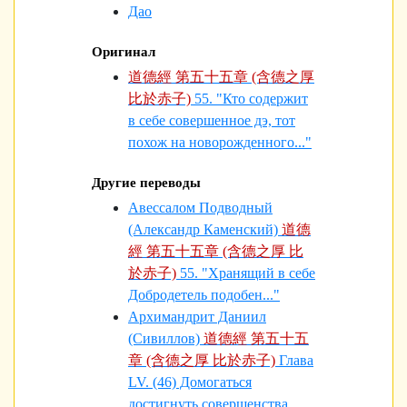
Дао
Оригинал
道德經 第五十五章 (含德之厚
比於赤子)
55. "Кто содержит
в себе совершенное дэ, тот
похож на новорожденного..."
Другие переводы
Авессалом Подводный
(Александр Каменский)
道德
經 第五十五章 (含德之厚 比
於赤子)
55. "Хранящий в себе
Добродетель подобен..."
Архимандрит Даниил
(Сивиллов)
道德經 第五十五
章 (含德之厚 比於赤子)
Глава
LV. (46) Домогаться
достигнуть совершенства