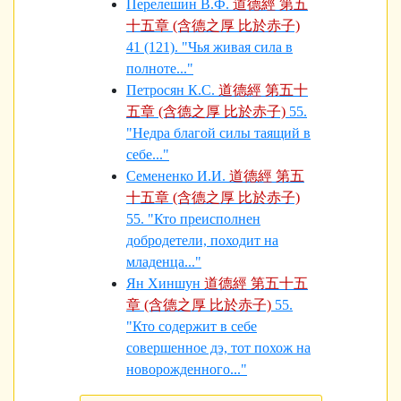
Перелешин В.Ф.
道德經 第五
十五章 (含德之厚 比於赤子)
41 (121). "Чья живая сила в
полноте..."
Петросян К.С.
道德經 第五十
五章 (含德之厚 比於赤子)
55.
"Недра благой силы таящий в
себе..."
Семененко И.И.
道德經 第五
十五章 (含德之厚 比於赤子)
55. "Кто преисполнен
добродетели, походит на
младенца..."
Ян Хиншун
道德經 第五十五
章 (含德之厚 比於赤子)
55.
"Кто содержит в себе
совершенное дэ, тот похож на
новорожденного..."