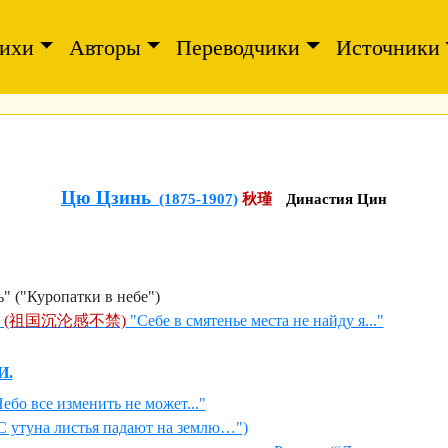
ихи
Авторы
Переводчики
Источники
Цю Цзинь
(1875-1907)
秋瑾
Династия Цин
" ("Куропатки в небе")
 (祖国沉沦感不禁)
"Себе в смятенье места не найду я..."
И.
ебо все изменить не может..."
С утуна листья падают на землю…")