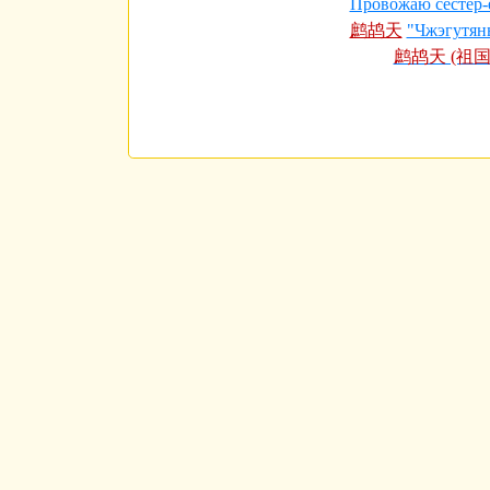
Провожаю сестер
鹧鸪天
"Чжэгутянь
鹧鸪天 (祖