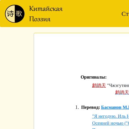
Ст
Оригиналы:
鹧鸪天
"Чжэгутянь
鹧鸪天
Перевод:
Басманов М.
"Я негодую. Иль Н
Осенней ночью ("