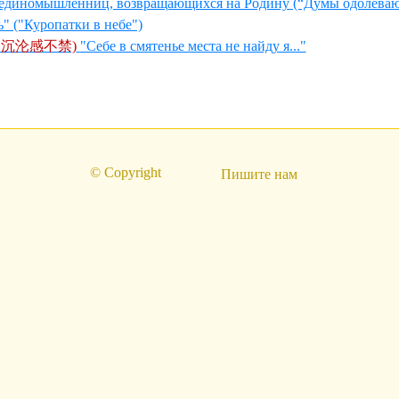
-единомышленниц, возвращающихся на Родину (“Думы одолева
" ("Куропатки в небе")
国沉沦感不禁)
"Себе в смятенье места не найду я..."
© Copyright
Пишите нам