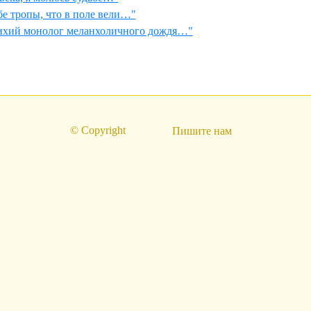
бе тропы, что в поле вели…"
ихий монолог меланхоличного дождя…"
© Copyright
Пишите нам