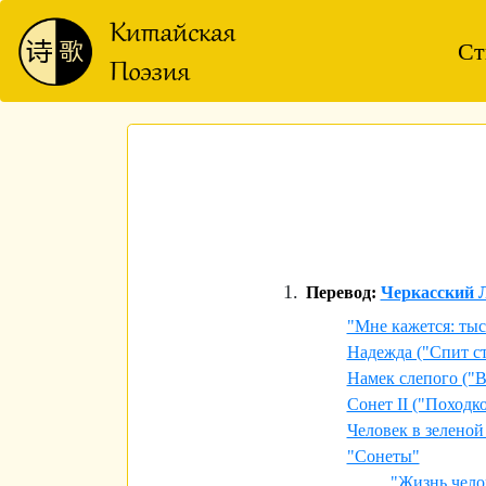
Ст
Перевод:
Черкасский Л
"Мне кажется: тыс
Надежда ("Спит с
Намек слепого ("
Сонет II ("Поход
Человек в зеленой 
"Сонеты"
"Жизнь чело