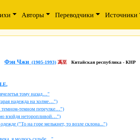
ихи
Авторы
Переводчики
Источники
Фэн Чжи
(1905-1993)
馮至
Китайская республика - КНР
.Е.
ячелетья тому назад…"
тарая надежда на холме…")
В темном-темном переулке…")
кою взойдя неторопливой…")
одежде ("То на горе мелькнет, то возле склона...")
века, я молюсь судьбе…"