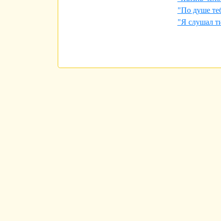
"По душе те
"Я слушал т