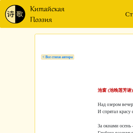
Ст
< Bсе стихи автора
池窗 (池晚莲芳谢)
Над озером вечер
И спрятал красу 
За окнами осень 
Глубоко раздумье