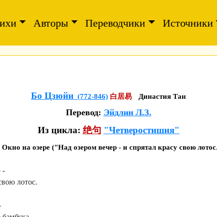
ихи
Авторы
Переводчики
Источники
Бо Цзюйи
(772-846)
白居易
Династия Тан
Перевод:
Эйдлин Л.З.
Из цикла:
绝句
"Четверостишия"
Окно на озере ("Над озером вечер - и спрятал красу свою лотос.
 -
свою лотос.
-
 бамбука.