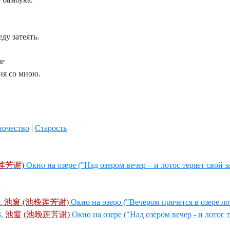
ду затеять.
ме
ня со мною.
очество
|
Старость
莲芳谢)
Окно на озере ("Над озером вечер – и лотос теряет свой 
ы
.
池窗 (池晚莲芳谢)
Окно на озеро ("Вечером прячется в озере лот
.
池窗 (池晚莲芳谢)
Окно на озере ("Над озером вечер - и лотос 