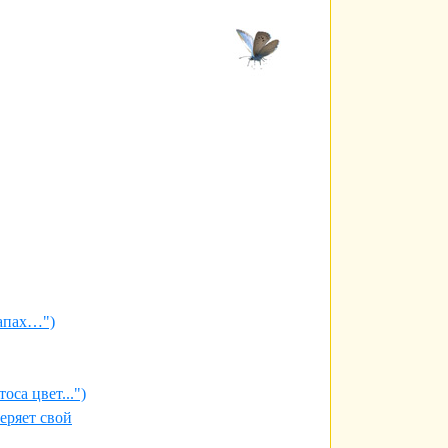
запах…")
оса цвет...")
теряет свой