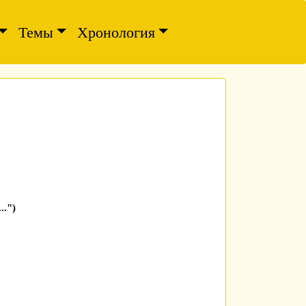
Темы
Хронология
..")