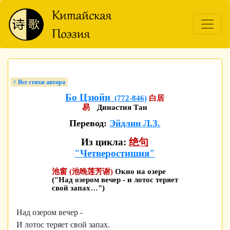
< Bсе стихи автора
Бо Цзюйи
(772-846)
白居
易
Династия Тан
Перевод:
Эйдлин Л.З.
Из цикла:
绝句
"Четверостишия"
池窗 (池晚莲芳谢)
Окно на озере
("Над озером вечер - и лотос теряет
свой запах…")
Над озером вечер -
И лотос теряет свой запах.