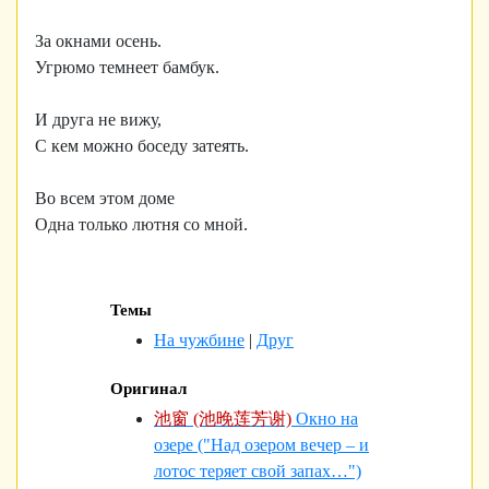
За окнами осень.
Угрюмо темнеет бамбук.
И друга не вижу,
С кем можно боседу затеять.
Во всем этом доме
Одна только лютня со мной.
Темы
На чужбине
|
Друг
Оригинал
池窗 (池晚莲芳谢)
Окно на
озере ("Над озером вечер – и
лотос теряет свой запах…")