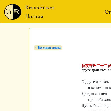
Ст
< Bсе стихи автора
秋夜寄丘二十二员外
друге далеком я
О друге далеком
я вспомнил 
Бродил я и пел
про неба хол
Пусты были гор