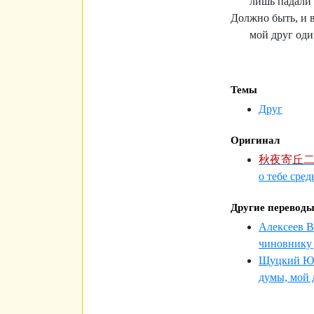
лишь падали
Должно быть, и 
мой друг оди
Темы
Друг
Оригинал
秋夜寄丘二
о тебе сред
Другие перевод
Алексеев В
чиновнику 
Щуцкий Ю
думы, мой д