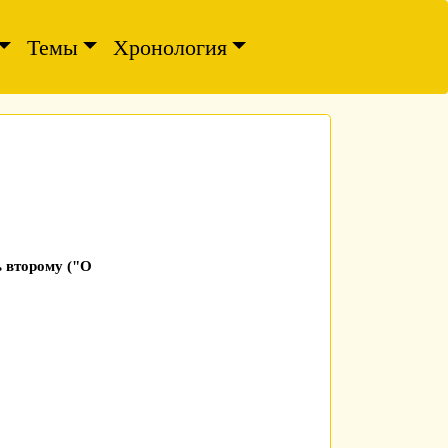
Темы
Хронология
 второму ("О