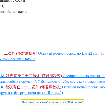
 шишки с сосны
вы,
нокий, не спали.
十二员外 (怀君属秋夜)
Осенней ночью посвящаю Цю 22-му ("Я 
ь ночи осенней таю...")
ы
.М.
秋夜寄丘二十二员外 (怀君属秋夜)
Осеннею ночью посылаю Ц
для особых поручений ("Вся мысль о тебе, друг: как ночью осенн
.К.
秋夜寄丘二十二员外 (怀君属秋夜)
Осенней ночью посвящаю
руг, о тебе средь ночи осенней таю...")