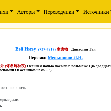
ихи
Авторы
Переводчики
Источники
Вэй Инъу
(737-791?)
韋應物
Династия Тан
Перевод:
Меньшиков Л.Н.
 (怀君属秋夜)
Осенней ночью посылаю вельможе Цю двадцать
 вспомнил в осеннюю ночь…")
в осеннюю ночь
одные дали.
ы,