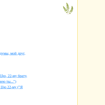
думы, мой друг,
ю, 22-му брату,
ею ты...")
 Цю 22-му ("Я