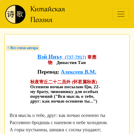
< Bсе стихи автора
Вэй Инъу
(737-791?)
韋應
物
Династия Тан
Перевод:
Алексеев В.М.
秋夜寄丘二十二员外 (怀君属秋夜)
Осеннею ночью посылаю Цю, 22-
му брату, чиновнику для особых
поручений ("Вся мысль о тебе,
друг: как ночью осеннею ты...")
Вся мысль о тебе, друг: как ночью осеннею ты
Рассеянно бродишь с напевом о небе холодном.
А горы пустынны, шишки с сосны упадают;