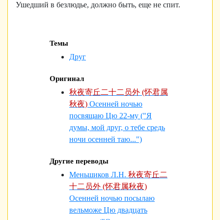
Ушедший в безлюдье, должно быть, еще не спит.
Темы
Друг
Оригинал
秋夜寄丘二十二员外 (怀君属
秋夜)
Осенней ночью
посвящаю Цю 22-му ("Я
думы, мой друг, о тебе средь
ночи осенней таю...")
Другие переводы
Меньшиков Л.Н.
秋夜寄丘二
十二员外 (怀君属秋夜)
Осенней ночью посылаю
вельможе Цю двадцать