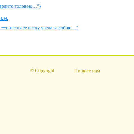
сердито головою…")
.Н.
 一и песня ее весну увела за собою…"
© Copyright
Пишите нам