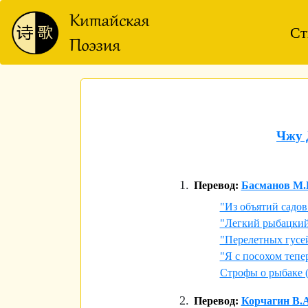
Ст
Чжу 
Перевод:
Басманов М.
"Из объятий садо
"Легкий рыбацкий
"Перелетных гусе
"Я с посохом тепе
Строфы о рыбаке 
Перевод:
Корчагин В.А