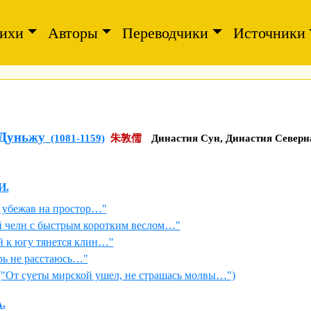
ихи
Авторы
Переводчики
Источники
Дуньжу
(1081-1159)
朱敦儒
Династия Сун, Династия Северн
И.
в убежав на простор…"
 челн с быстрым коротким веслом…"
й к югу тянется клин…"
рь не расстаюсь…"
("От суеты мирской ушел, не страшась молвы…")
.