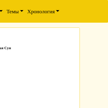
Темы
Хронология
ая Сун