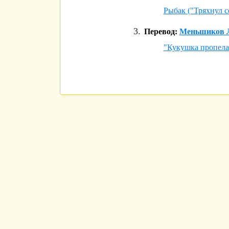
Рыбак ("Тряхнул 
Перевод:
Меньшиков Л
"Кукушка пропела