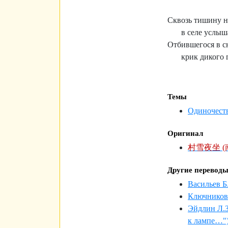
Сквозь тишину 
в селе услыш
Отбившегося в с
крик дикого 
Темы
Одиночест
Оригинал
村雪夜坐 (
Другие перевод
Васильев Б
Ключников
Эйдлин Л.З
к лампе…"