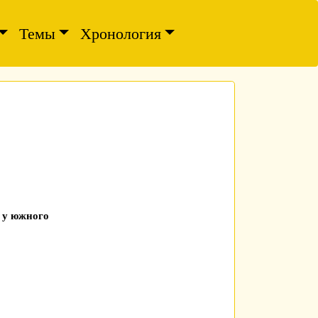
Темы
Хронология
 у южного