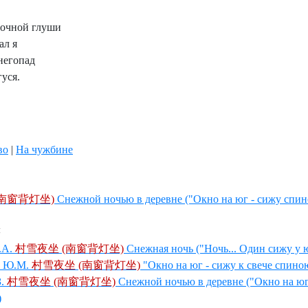
ночной глуши
ал я
негопад
гуся.
во
|
На чужбине
南窗背灯坐)
Снежной ночью в деревне ("Окно на юг - сижу спи
ы
.А.
村雪夜坐 (南窗背灯坐)
Снежная ночь ("Ночь... Один сижу у
 Ю.М.
村雪夜坐 (南窗背灯坐)
"Окно на юг - сижу к свече спиною
.
村雪夜坐 (南窗背灯坐)
Снежной ночью в деревне ("Окно на ю
)