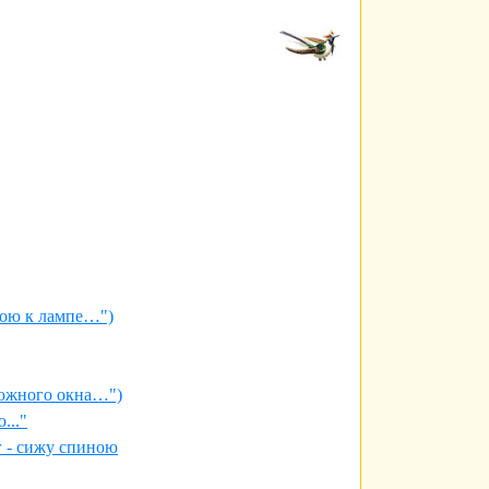
ною к лампе…")
 южного окна…")
..."
г - сижу спиною