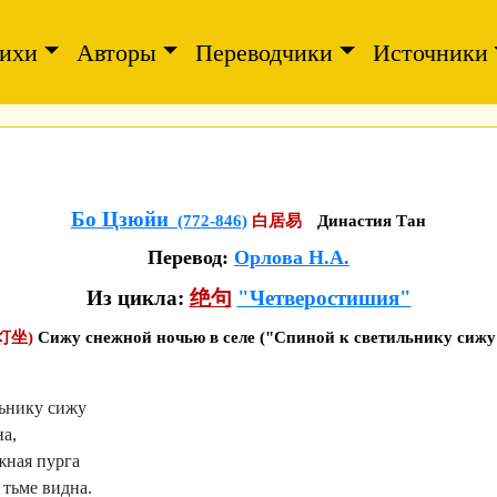
ихи
Авторы
Переводчики
Источники
Бо Цзюйи
(772-846)
白居易
Династия Тан
Перевод:
Орлова Н.А.
Из цикла:
绝句
"Четверостишия"
灯坐)
Сижу снежной ночью в селе ("Спиной к светильнику сижу
ьнику сижу
а,
жная пурга
тьме видна.