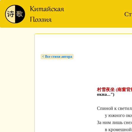
Ст
< Bсе стихи автора
村雪夜坐 (南窗背
окна...")
Спиной к светил
у южного окн
За ним лишь сне
в кромешной 