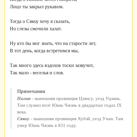
Лицо ты закрыл рукавом.
Тогда о Сякоу хочу я сказать,
Но слезы смочили халат.
Ну кто бы мог знать, что на старости лет,
В тот день, когда встретимся мы,
Так много здесь вздохов тоски зазвучит,
Так мало - веселья и слов.
Примечания
Пилин
- нынешняя провинция Цзянсу, уезд Уцзинь.
Там служил поэт Юань Чжэнь в двадцатых годах IX
века.
Сякоу
- нынешняя провинция Хубэй, уезд Учан. Там
умер Юань Чжэнь в 831 году.