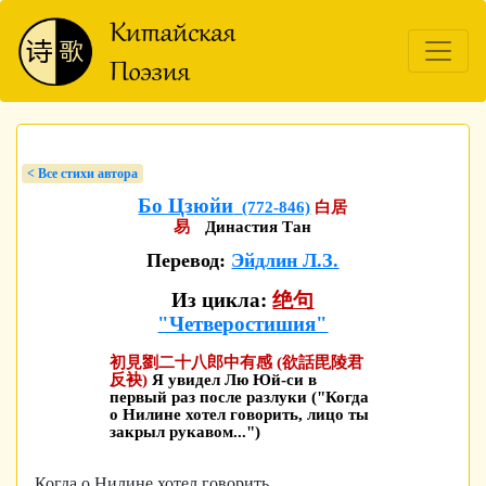
< Bсе стихи автора
Бо Цзюйи
(772-846)
白居
易
Династия Тан
Перевод:
Эйдлин Л.З.
Из цикла:
绝句
"Четверостишия"
初見劉二十八郎中有感 (欲話毘陵君
反袂)
Я увидел Лю Юй-си в
первый раз после разлуки ("Когда
о Нилине хотел говорить, лицо ты
закрыл рукавом...")
Когда о Нилине хотел говорить,