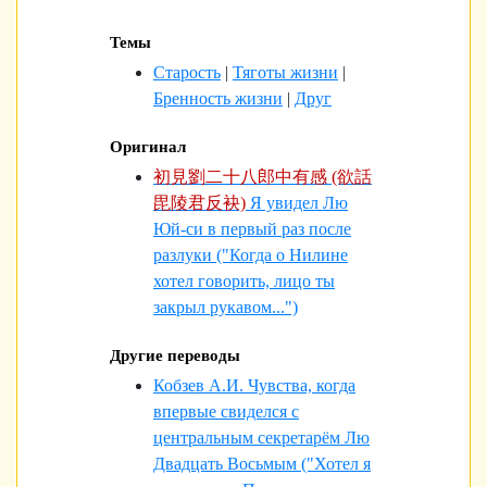
Темы
Старость
|
Тяготы жизни
|
Бренность жизни
|
Друг
Оригинал
初見劉二十八郎中有感 (欲話
毘陵君反袂)
Я увидел Лю
Юй-си в первый раз после
разлуки ("Когда о Нилине
хотел говорить, лицо ты
закрыл рукавом...")
Другие переводы
Кобзев А.И.
Чувства, когда
впервые свиделся с
центральным секретарём Лю
Двадцать Восьмым ("Хотел я