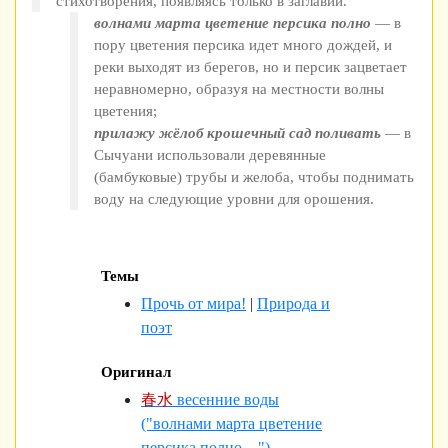
стихотворения, появляясь только в заглавии.
волнами марта цветение персика полно
— в
пору цветения персика идет много дождей, и
реки выходят из берегов, но и персик зацветает
неравномерно, образуя на местности волны
цветения;
прилажу жёлоб крошечный сад поливать
— в
Сычуани использовали деревянные
(бамбуковые) трубы и желоба, чтобы поднимать
воду на следующие уровни для орошения.
Темы
Прочь от мира!
|
Природа и
поэт
Оригинал
春水
весенние воды
("волнами марта цветение
персика полно…")