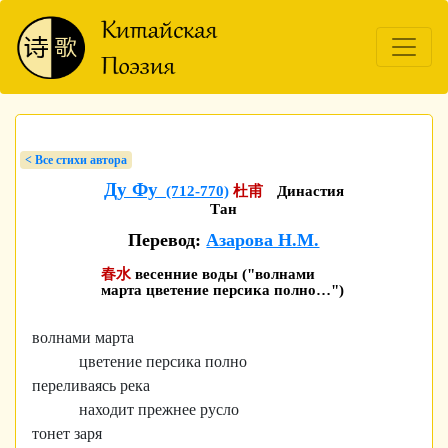
< Bсе стихи автора
Ду Фу
(712-770)
杜甫
Династия
Тан
Перевод:
Азарова Н.М.
春水
весенние воды ("волнами
марта цветение персика полно…")
волнами марта
цветение персика полно
переливаясь река
находит прежнее русло
тонет заря