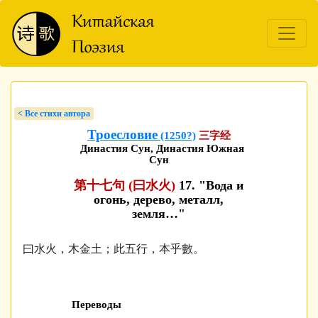
< Bсе стихи автора
Троесловие
(1250?)
三字经
Династия Сун, Династия Южная
Сун
第十七句 (曰水火)
17. "Вода и
огонь, дерево, металл,
земля…"
曰水火，木金土；此五行，本乎數。
Переводы