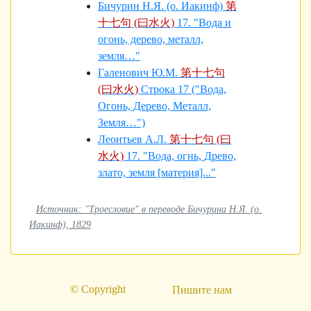
Бичурин Н.Я. (о. Иакинф)
第
十七句 (曰水火)
17. "Вода и
огонь, дерево, металл,
земля…"
Галенович Ю.М.
第十七句
(曰水火)
Строка 17 ("Вода,
Огонь, Дерево, Металл,
Земля…")
Леонтьев А.Л.
第十七句 (曰
水火)
17. "Вода, огнь, Древо,
злато, земля [материя]..."
Источник: "Троесловие" в переводе Бичурина Н.Я. (о.
Иакинф), 1829
© Copyright
Пишите нам