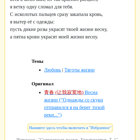
я ветку одну сломал для тебя.
С исколотых пальцев сразу закапала кровь,
я вытер её с одежды:
пусть дикие розы украсят твоей жизни весну,
а пятна крови украсят моей жизни весну.
Темы
Любовь
|
Тяготы жизни
Оригинал
青春 (让我寂寞地)
Весна
жизни ("Однажды со скуки
отправился я на берег тихой
реки...")
Источник: "Современная поэзия. Хрестоматия. Т. 1",