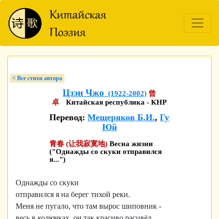
< Bсе стихи автора
Цзэн Чжо
(1922-2002)
曾
卓
Китайская республика - КНР
Перевод:
Мещеряков Б.И.
,
Гу
Юй
青春 (让我寂寞地)
Весна жизни
("Однажды со скуки отправился
я...")
Однажды со скуки
отправился я на берег тихой реки.
Меня не пугало, что там вырос шиповник -
весь в колючках, он так красиво расцвёл,