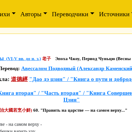
ихи
Авторы
Переводчики
Источники
зы
(VI-V вв. до н. э.)
老子
Эпоха Чжоу, Период Чуньцю (Весны 
Перевод:
Авессалом Подводный (Александр Каменский
кла:
道德經
"Дао дэ цзин" / "Книга о пути и добро
Книга вторая" / "Часть вторая" / "Книга Совершен
Цзин"
(治大國若烹小鮮)
60. "Править на царстве — на самом верху..."
ве - на самом верху -
бешки варить уху.