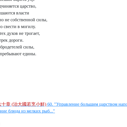
дчиняется царство,
шаются власти
но не собственной силы,
 свести в могилу.
ех духов не трогает,
ерек дороги.
бродетелей силы,
 пребывают едины.
六十章 (治大國若烹小鮮)
60. "Управление большим царством нап
ние блюда из мелких рыб..."
ы