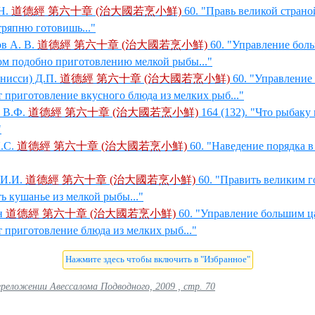
Н.
道德經 第六十章 (治大國若烹小鮮)
60. "Правь великой страно
ряпню готовишь..."
в А. В.
道德經 第六十章 (治大國若烹小鮮)
60. "Управление бол
ом подобно приготовлению мелкой рыбы..."
нисси) Д.П.
道德經 第六十章 (治大國若烹小鮮)
60. "Управление
 приготовление вкусного блюда из мелких рыб..."
 В.Ф.
道德經 第六十章 (治大國若烹小鮮)
164 (132). "Что рыбаку
"
.С.
道德經 第六十章 (治大國若烹小鮮)
60. "Наведение порядка в
 И.И.
道德經 第六十章 (治大國若烹小鮮)
60. "Править великим г
ть кушанье из мелкой рыбы..."
н
道德經 第六十章 (治大國若烹小鮮)
60. "Управление большим ц
 приготовление блюда из мелких рыб..."
реложении Авессалома Подводного, 2009 , стр. 70