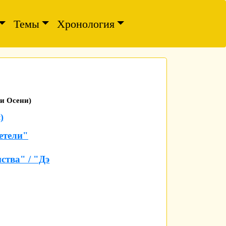
Темы
Хронология
и Осени)
)
детели"
ства" / "Дэ