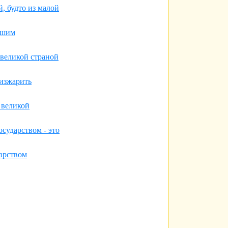
й, будто из малой
ьшим
 великой страной
 изжарить
 великой
осударством - это
арством