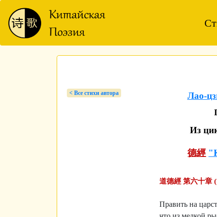
Ст
< Bсе стихи автора
Лао-ц
Из ци
德經
"
道德經 第六十章 
Править на царст
что из мелкой ры