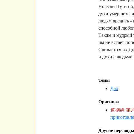
Но если Пути по
духи умерших ли
людям вредить - 
способной любого
Также и мудрый т
им не встает поп
Сливаются их До
и духи с людьми
Темы
Дао
Оригинал
道德經 第
приготовле
Другие перевод