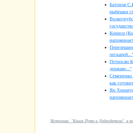
Батонов С.
рыбешки ст
Волкотрубо
государств
Кониси (Ко
напоминает
Перелешин
пескарей...
Петросян К
державе..."
Семененко
как готови
Ян Хиншу
напоминает
Источник: "Книга Пути и Добродетели", в пе