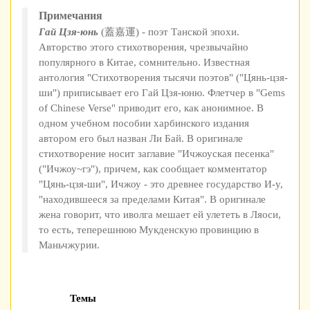
Примечания
Гай Цзя-юнь
(蓋嘉運) - поэт Танской эпохи.
Авторство этого стихотворения, чрезвычайно
популярного в Китае, сомнительно. Известная
антология "Стихотворения тысячи поэтов" ("Цянь-цзя-
ши") приписывает его Гай Цзя-юню. Флетчер в "Gems
of Chinese Verse" приводит его, как анонимное. В
одном учебном пособии харбинского издания
автором его был назван Ли Бай. В оригинале
стихотворение носит заглавие "Ичжоуская песенка"
("Ичжоу~гэ"), причем, как сообщает комментатор
"Цянь-цзя-ши", Ичжоу - это древнее государство И-у,
"находившееся за пределами Китая". В оригинале
жена говорит, что иволга мешает ей улететь в Ляоси,
то есть, теперешнюю Мукденскую провинцию в
Маньчжурии.
Темы