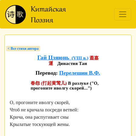
< Bсе стихи автора
Гай Цзяюнь
(VIII в.)
蓋嘉
運
Династия Тан
Перевод:
Перелешин В.Ф.
春怨 (打起黄莺儿)
В разлуке ("О,
прогоните иволгу скорей...")
О, прогоните иволгу скорей,
Чтоб не кричала посреди ветвей:
Крича, она распугивает сны
Крылатые тоскующей жены.