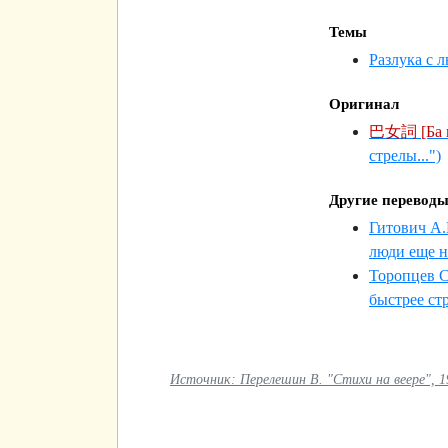
Темы
Разлука с
Оригинал
巴女詞 [Ба
стрелы...")
Другие перевод
Гитович А.
люди еще н
Торопцев С
быстрее стр
Источник: Перелешин В. "Стихи на веере", 19