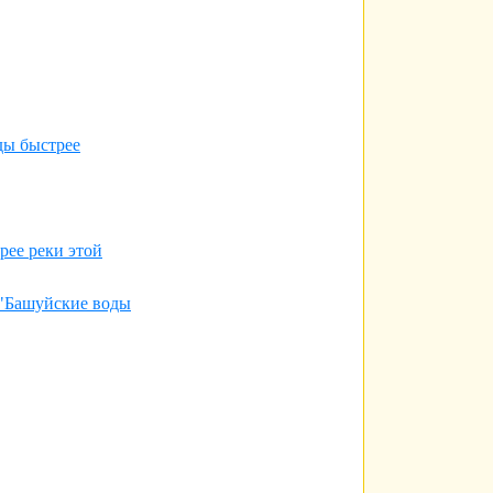
ды быстрее
рее реки этой
("Башуйские воды