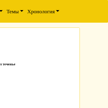
Темы
Хронология
л теченье