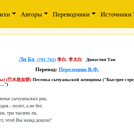
ихи
Авторы
Переводчики
Источники
Ли Бо
(701-762)
李白, 李太白
Династия Тан
Перевод:
Перелешин В.Ф.
цы] (巴水急如箭)
Песенка сычуаньской женщины ("Быстрее стре
..")
ченье сычуаньских рек,
ок - полет, а не бег.
ев, три тысячи ли,
ет, чтоб Вы назад дошли?