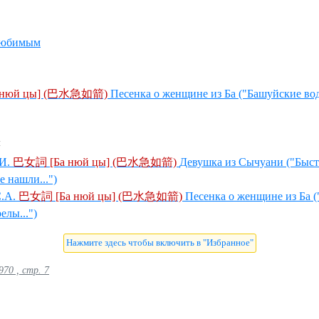
 любимым
 нюй цы] (巴水急如箭)
Песенка о женщине из Ба ("Башуйские во
ы
И.
巴女詞 [Ба нюй цы] (巴水急如箭)
Девушка из Сычуани ("Быст
е нашли...")
.А.
巴女詞 [Ба нюй цы] (巴水急如箭)
Песенка о женщине из Ба 
елы...")
70 , стр. 7