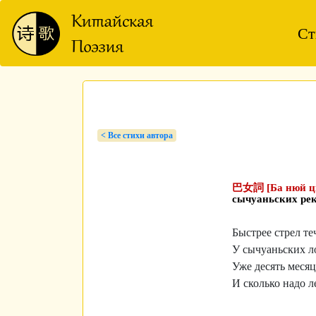
Ст
< Bсе стихи автора
巴女詞 [Ба нюй 
сычуаньских рек.
Быстрее стрел те
У сычуаньских лод
Уже десять месяц
И сколько надо л