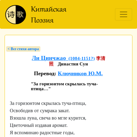
< Bсе стихи автора
Ли Цинчжао
(1084-1151?)
李清
照
Династия Сун
Перевод:
Ключников Ю.М.
"За горизонтом скрылась туча-
птица…"
За горизонтом скрылась туча-птица,
Освободив от сумрака закат.
Взошла луна, свеча во мгле курится,
Цветочный издавая аромат.
Я вспоминаю радостные годы,