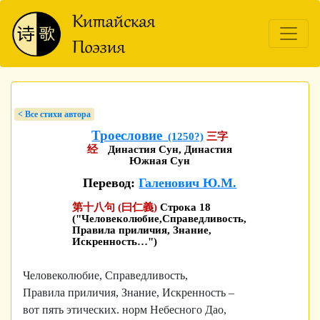
< Bсе стихи автора
Троесловие
(1250?)
三字
经
Династия Сун, Династия
Южная Сун
Перевод:
Галенович Ю.М.
第十八句 (曰仁義)
Строка 18
("Человеколюбие,Справедливость,
Правила приличия, Знание,
Искренность…")
Человеколюбие, Справедливость,
Правила приличия, Знание, Искренность –
вот пять этических. норм Небесного Дао,