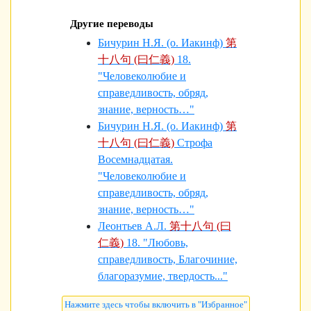
Другие переводы
Бичурин Н.Я. (о. Иакинф)
第
十八句 (曰仁義)
18.
"Человеколюбие и
справедливость, обряд,
знание, верность…"
Бичурин Н.Я. (о. Иакинф)
第
十八句 (曰仁義)
Строфа
Восемнадцатая.
"Человеколюбие и
справедливость, обряд,
знание, верность…"
Леонтьев А.Л.
第十八句 (曰
仁義)
18. "Любовь,
справедливость, Благочиние,
благоразумие, твердость..."