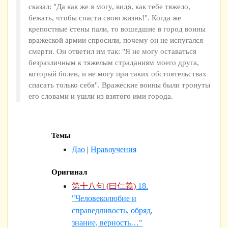
сказал: "Да как же я могу, видя, как тебе тяжело,
бежать, чтобы спасти свою жизнь!". Когда же
крепостные стены пали, то вошедшие в город воины
вражеской армии спросили, почему он не испугался
смерти. Он ответил им так: "Я не могу оставаться
безразличным к тяжелым страданиям моего друга,
который болен, и не могу при таких обстоятельствах
спасать только себя". Вражеские воины были тронуты
его словами и ушли из взятого ими города.
Темы
Дао
|
Нравоучения
Оригинал
第十八句 (曰仁義)
18.
"Человеколюбие и
справедливость, обряд,
знание, верность…"