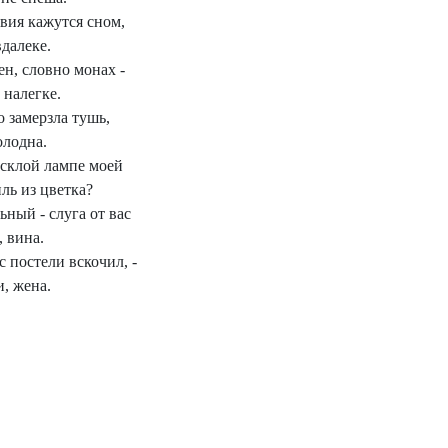
вия кажутся сном,
далеке.
н, словно монах -
 налегке.
о замерзла тушь,
олодна.
усклой лампе моей
ль из цветка?
ный - слуга от вас
 вина.
 постели вскочил, -
и, жена.