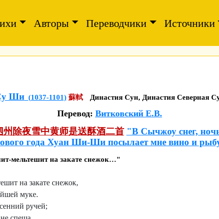
ихи
Авторы
Переводчики
Источники
Су Ши
(1037-1101)
蘇軾
Династия Сун, Династия Северная С
Перевод:
Витковский Е.В.
泗州除夜雪中黄师是送酥酒二首
"В Сычжоу снег, ноч
ового года Хуан Ши-Ши посылает мне вино и рыб
шит-мельтешит на закате снежок…"
ешит на закате снежок,
ейшей муке.
есенний ручей;
 не спеша.