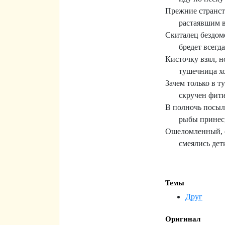
Прежние странст
растаявшим в
Скиталец бездоме
бредет всегда
Кисточку взял, н
тушечница х
Зачем только в т
скручен фити
В полночь посыль
рыбы принес,
Ошеломленный, с
смеялись дет
Темы
Друг
Оригинал