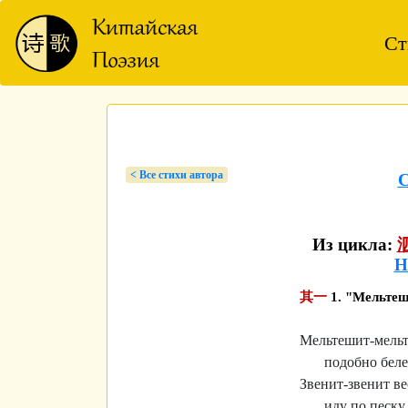
Ст
< Bсе стихи автора
Из цикла:
Н
其一
1. "Мельте
Мельтешит-мельт
подобно бел
Звенит-звенит в
иду по песку