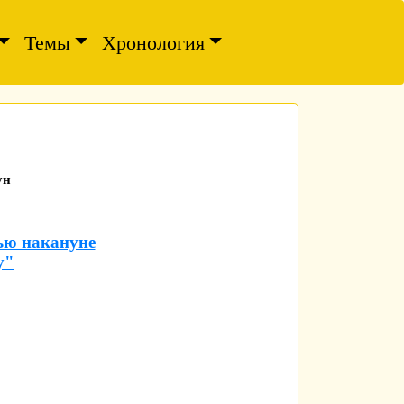
Темы
Хронология
ун
ью накануне
у"