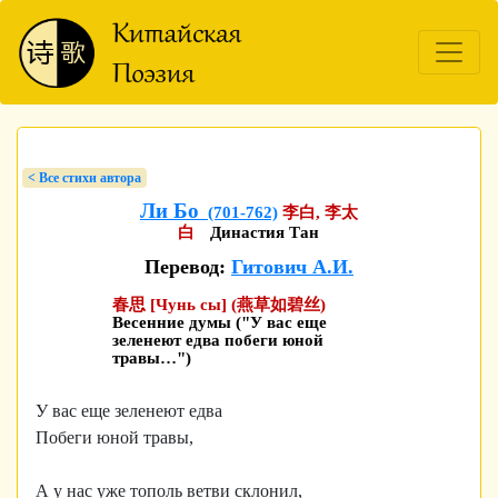
< Bсе стихи автора
Ли Бо
(701-762)
李白, 李太
白
Династия Тан
Перевод:
Гитович А.И.
春思 [Чунь сы] (燕草如碧丝)
Весенние думы ("У вас еще
зеленеют едва побеги юной
травы…")
У вас еще зеленеют едва
Побеги юной травы,
А у нас уже тополь ветви склонил,