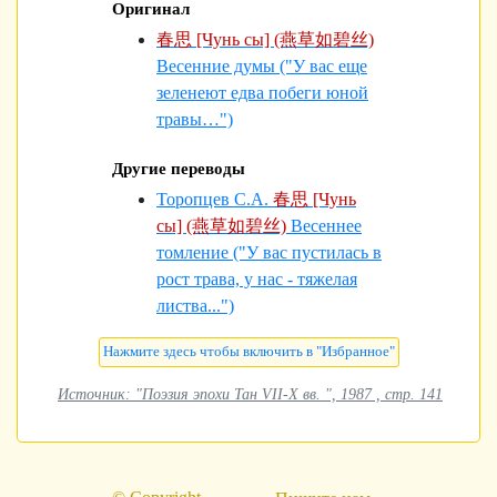
Оригинал
春思 [Чунь сы] (燕草如碧丝)
Весенние думы ("У вас еще
зеленеют едва побеги юной
травы…")
Другие переводы
Торопцев С.А.
春思 [Чунь
сы] (燕草如碧丝)
Весеннее
томление ("У вас пустилась в
рост трава, у нас - тяжелая
листва...")
Источник: "Поэзия эпохи Тан VII-X вв. ", 1987 , стр. 141