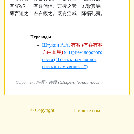
有客宿宿，有客信信。言授之縶，以縶其馬。
薄言追之，左右綏之。既有淫威，降福孔夷。
Переводы
Штукин А.А.
有客 (有客有客
亦白其馬)
9. Прием дорогого
гостя ("Гость к нам явился,
гость к нам явился...")
Источник: 詩經 / 诗经 (Шицзин, "Книга песен")
© Copyright
Пишите нам