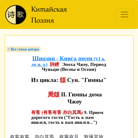
< Bсе стихи автора
Шицзин - Книга песен
(VI в.
до н. э.)
詩經
Эпоха Чжоу, Период
Чуньцю (Весны и Осени)
Из цикла:
頌
Сун. "Гимны"
周頌
II. Гимны дома
Чжоу
有客 (有客有客 亦白其馬)
9. Прием
дорогого гостя ("Гость к нам
явился, гость к нам явился...")
有客有客，亦白其馬。有萋有且，敦琢其旅。