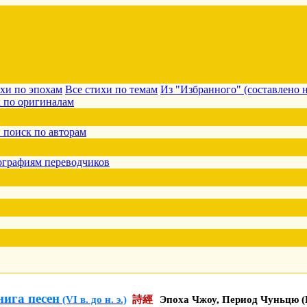
ихи по эпохам
Все стихи по темам
Из "Избранного" (составлено 
 по оригиналам
 поиск по авторам
ографиям переводчиков
ига песен
(VI в. до н. э.)
詩經
Эпоха Чжоу, Период Чуньцю (