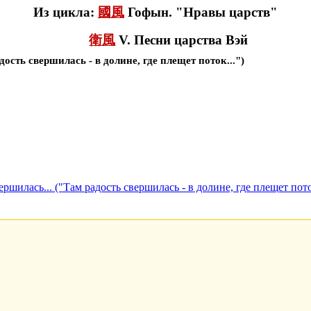
Из цикла:
國風
Гофын. "Нравы царств"
衛風
V. Песни царства Вэй
дость свершилась - в долине, где плещет поток...")
ершилась... ("Там радость свершилась - в долине, где плещет пото