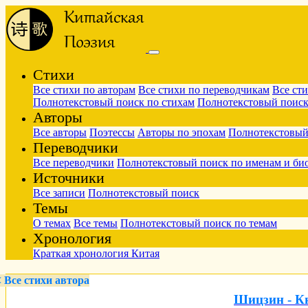
Стихи
Все стихи по авторам
Все стихи по переводчикам
Все ст
Полнотекстовый поиск по стихам
Полнотекстовый поиск
Авторы
Все авторы
Поэтессы
Авторы по эпохам
Полнотекстовый
Переводчики
Все переводчики
Полнотекстовый поиск по именам и би
Источники
Все записи
Полнотекстовый поиск
Темы
О темах
Все темы
Полнотекстовый поиск по темам
Хронология
Краткая хронология Китая
< Bсе стихи автора
Шицзин - Кн