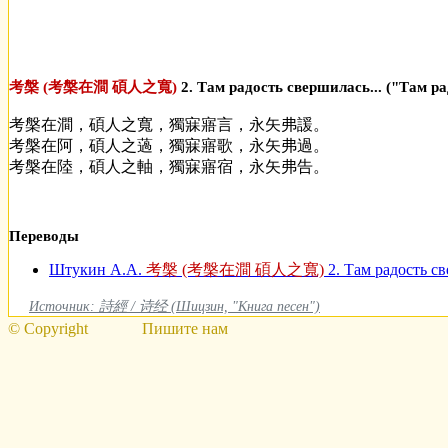
考槃 (考槃在澗 碩人之寬)
2. Там радость свершилась... ("Там ра
考槃在澗，碩人之寬，獨寐寤言，永矢弗諼。
考槃在阿，碩人之薖，獨寐寤歌，永矢弗過。
考槃在陸，碩人之軸，獨寐寤宿，永矢弗告。
Переводы
Штукин А.А.
考槃 (考槃在澗 碩人之寬)
2. Там радость св
Источник: 詩經 / 诗经 (Шицзин, "Книга песен")
© Copyright
Пишите нам