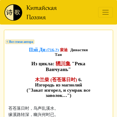
< Bсе стихи автора
Пэй Ди
(716-?)
裴迪
Династия
Тан
Из цикла:
辋川集
"Река
Ванчуань"
木兰柴 (苍苍落日时)
6.
Изгородь из магнолий
("Закат изгорел, и сумрак все
заволок…")
苍苍落日时，鸟声乱溪水。
缘溪路转深，幽兴何时已。