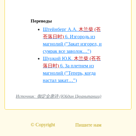
Переводы
Штейнберг А.А.
木兰柴 (苍
苍落日时)
6. Изгородь из
магнолий ("Закат изгорел, и
сумрак все заволок…")
Щуцкий Ю.К.
木兰柴 (苍苍
落日时)
6. За плетнем из
магнолий ("Теперь, когда
настал закат…")
Источник: 御定全唐诗 (Юйдин Цюаньтанши)
© Copyright
Пишите нам