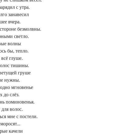
арядил с утра.
лго занавесил
шее вчера.
стороне безмолвны.
рными светло.
вые волны
ось бы, тепло.
 всё глуше.
голос тишины.
ветущей груше
не нужны.
одно мгновенье
 до слёз.
ень поминовенья.
 для волос.
ся мне с постели.
моросят...
рые качели