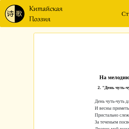
Ст
На мелоди
2. "День чуть-
День чуть-чуть д
И весны приметы
Пристально слеж
За теченьем пос
Дворик мой вниз