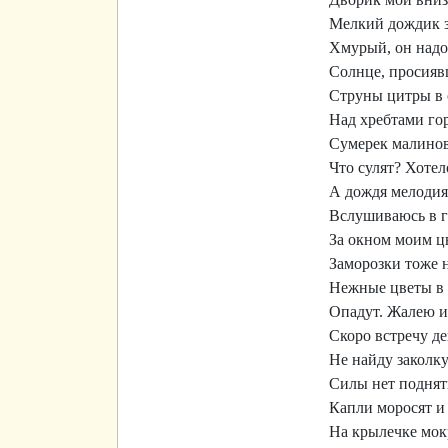
Мелкий дождик з
Хмурый, он надо
Солнце, просияв
Струны цитры в 
Над хребтами го
Сумерек малино
Что сулят? Хотел
А дождя мелодия
Вслушиваюсь в 
За окном моим ц
Заморозки тоже 
Нежные цветы в 
Опадут. Жалею их
Скоро встречу д
Не найду заколку
Силы нет поднять
Капли моросят и 
На крылечке мок