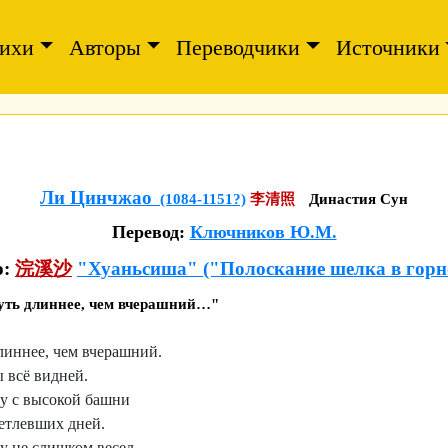
ихи
Авторы
Переводчики
Источники
Ли Цинчжао
(1084-1151?)
李清照
Династия Сун
Перевод:
Ключников Ю.М.
ю:
浣溪沙
"Хуаньсиша" ("Полоскание шелка в горн
чуть длиннее, чем вчерашний…"
линнее, чем вчерашний.
 всё видней.
у с высокой башни
ветлевших дней.
у не слишком весел.