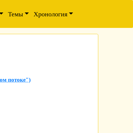
Темы
Хронология
ом потоке")