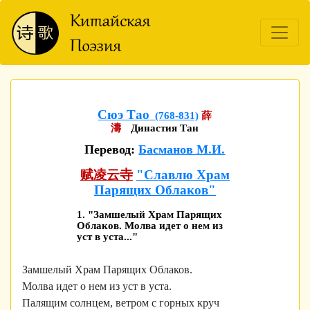
Сюэ Тао
(768-831)
薛
濤
Династия Тан
Перевод:
Басманов М.И.
赋凌云寺
"Славлю Храм
Парящих Облаков"
1. "Замшелый Храм Парящих
Облаков. Молва идет о нем из
уст в уста..."
Замшелый Храм Парящих Облаков.
Молва идет о нем из уст в уста.
Палящим солнцем, ветром с горных круч