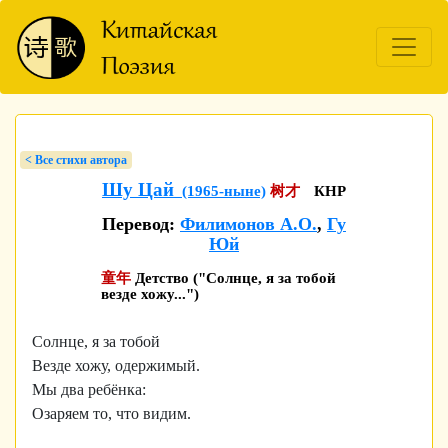
< Bсе стихи автора
Шу Цай
(1965-ныне)
树才
КНР
Перевод:
Филимонов А.О.
,
Гу
Юй
童年
Детство ("Солнце, я за тобой
везде хожу...")
Солнце, я за тобой
Везде хожу, одержимый.
Мы два ребёнка:
Озаряем то, что видим.