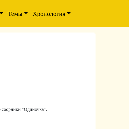
Темы
Хронология
е сборники "Одиночка",