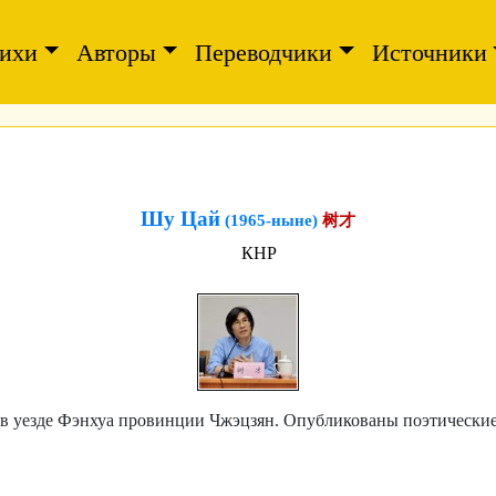
ихи
Авторы
Переводчики
Источники
Шу Цай
(1965-ныне)
树才
КНР
я в уезде Фэнхуа провинции Чжэцзян. Опубликованы поэтически