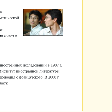
а
оматической
й
ки
мя живет в
ностранных исследований в 1987 г.
 в Институт иностранной литературы
еводил с французского. В 2008 г.
боту.