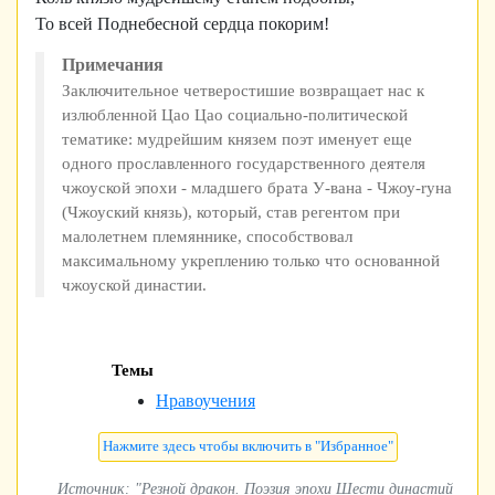
То всей Поднебесной сердца покорим!
Примечания
Заключительное четверостишие возвращает нас к
излюбленной Цao Цao социально-политической
тематике: мудрейшим князем поэт именует еще
одного прославленного государственного деятеля
чжоуской эпохи - младшего брата У-вана - Чжоу-rуна
(Чжоуский князь), который, став регентом при
малолетнем племяннике, способствовал
максимальному укреплению только что основанной
чжоуской династии.
Темы
Нравоучения
Источник: "Резной дракон. Поэзия эпохи Шести династий