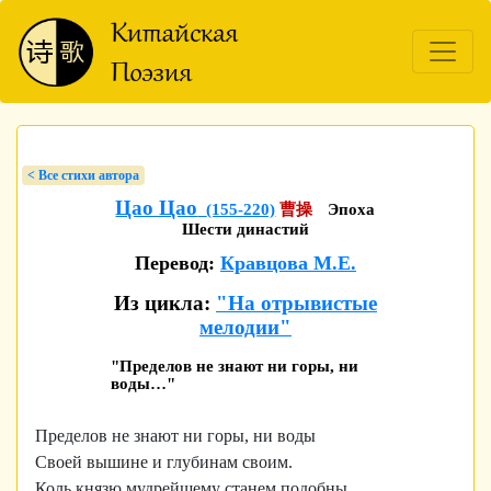
< Bсе стихи автора
Цао Цао
(155-220)
曹操
Эпоха
Шести династий
Перевод:
Кравцова М.Е.
Из цикла:
"На отрывистые
мелодии"
"Пределов не знают ни горы, ни
воды…"
Пределов не знают ни горы, ни воды
Своей вышине и глубинам своим.
Коль князю мудрейшему станем подобны,