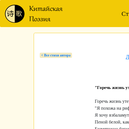
Ст
< Bсе стихи автора
Л
"Горечь жизнь 
Горечь жизнь уте
"Я похожа на риф
Я хочу взбаламу
Пеной белой, как
Безмятежно бегу