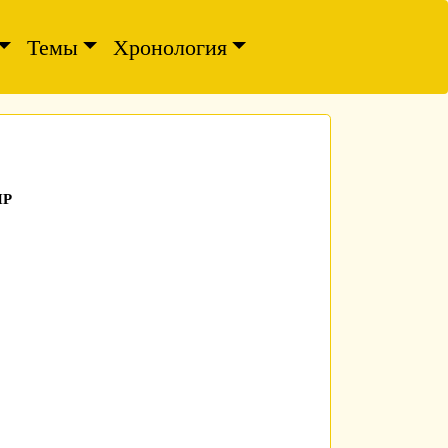
Темы
Хронология
НР