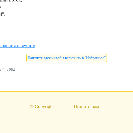
у
й".
шления о вечном
)", 1982
© Copyright
Пишите нам