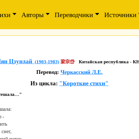
ихи
Авторы
Переводчики
Источники
ян Цзундай
(1903-1983)
梁宗岱
Китайская республика - К
Перевод:
Черкасский Л.Е.
Из цикла:
"Короткие стихи"
утешала…"
шала:
 -
тить
 снег,
щий поток,