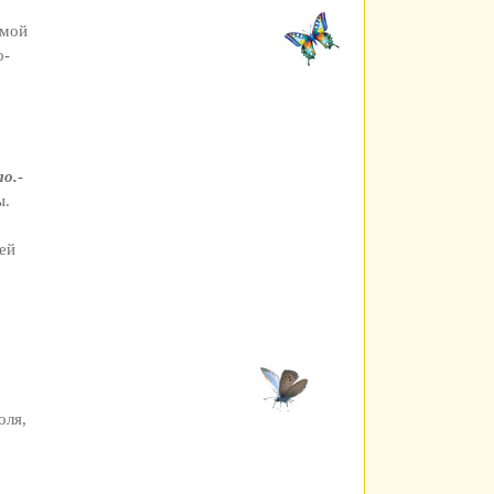
ьмой
о­
ло.
-
ы.
ней
оля,