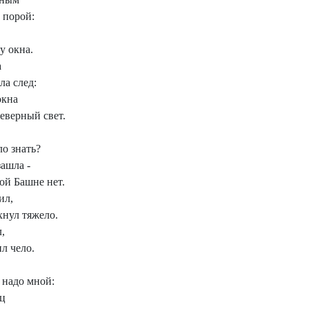
 порой:
у окна.
а
ла след:
окна
еверный свет.
ло знать?
ашла -
той Башне нет.
ил,
нул тяжело.
,
л чело.
 надо мной:
ц