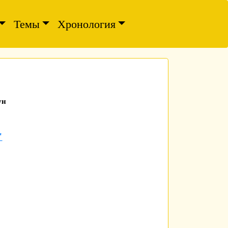
Темы
Хронология
ун
"