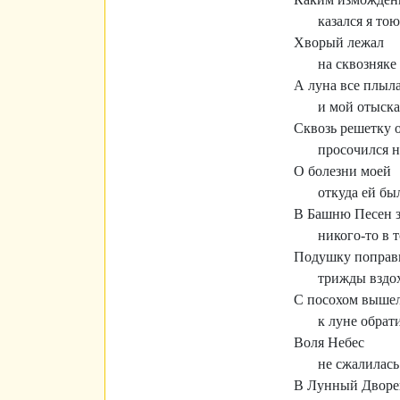
казался я тою
Хворый лежал
на сквозняке 
А луна все плыл
и мой отыска
Сквозь решетку 
просочился н
О болезни моей
откуда ей бы
В Башню Песен з
никого-то в 
Подушку поправ
трижды вздох
С посохом вышел
к луне обрати
Воля Небес
не сжалилась
В Лунный Дворе