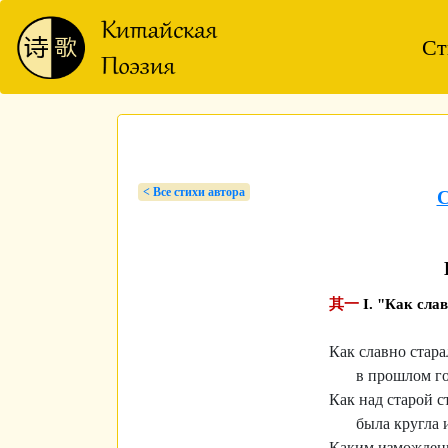
Ст
< Bсе стихи автора
其一
I. "Как сла
Как славно стара
в прошлом го
Как над старой 
была кругла и
Каким изможде