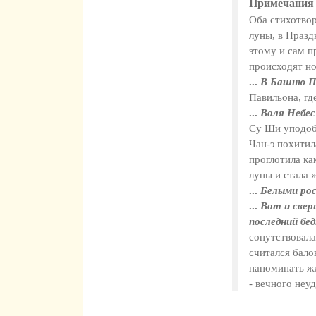
Примечания 
Оба стихотвор
луны, в Празд
этому и сам п
происходят н
...
В Башню Пе
Павильона, гд
...
Воля Небес 
Су Ши уподобл
Чан-э похитил
проглотила ка
луны и стала 
...
Белыми рос
...
Вот и свер
последний бе
сопутствовала
считался бало
напоминать жи
- вечного неу­