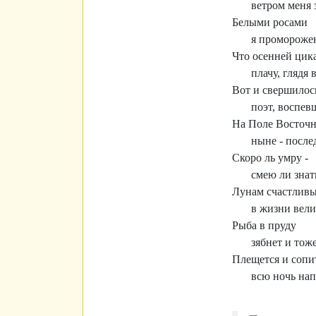
ветром меня 
Белыми росами
я проморожен
Что осенней цик
плачу, глядя 
Вот и свершилос
поэт, воспев
На Поле Восточ
ныне - после
Скоро ль умру -
смею ли знат
Лунам счастлив
в жизни вели
Рыба в пруду
зябнет и тоже
Плещется и сопи
всю ночь нап