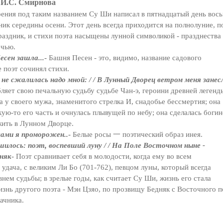
И.С. Смирнова
ения под таким названием Су Ши написал в пятнадцатый день вос
ник середины осени. Этот день всегда приходится на полнолуние, п
раздник, и стихи поэта насыщены лунной символикой - празднества
очью.
сен зашла...
-
Башня Песен - это, видимо, название садового
е поэт сочинял стихи.
не сжалилась надо мной: / / В Лунный Дворец вет­ром меня занес
яет свою печальную судьбу судьбе Чан-э, героини древней легенд
а у своего мужа, знаменитого стрелка И, снадобье бессмертия; она
кую-то его часть и очнулась плывущей по небу; она сделалась боги
жить в Лунном Дворце.
ами я проморожен..
-
Белые росы 一 поэтичес­кий образ инея.
шилось: поэт, воспевший луну / / На Поле Восточ­ном ныне -
дняк
-
Поэт сравнивает себя в мо­лодости, когда ему во всем
 удача, с великим Ли Бо (701-762), певцом луны, который всегда
внем судьбы; в зрелые годы, как считает Су Ши, жизнь его стала
знь другого поэта - Мэн Цзяо, по прозвищу Бедняк с Восточного п
дачника.