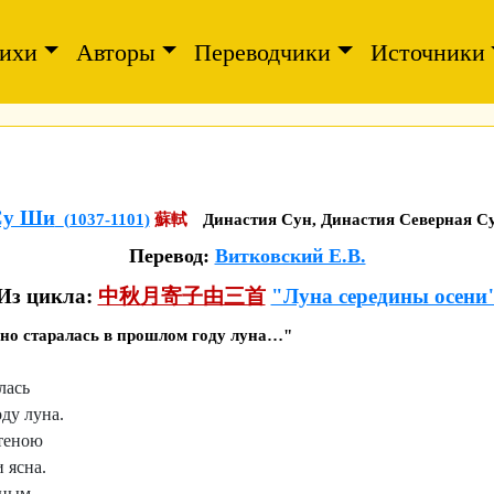
ихи
Авторы
Переводчики
Источники
Су Ши
(1037-1101)
蘇軾
Династия Сун, Династия Северная С
Перевод:
Витковский Е.В.
Из цикла:
中秋月寄子由三首
"Луна середины осени
вно старалась в прошлом году луна…"
лась
ду луна.
стеною
 ясна.
нным