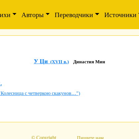
ихи
Авторы
Переводчики
Источники
У Ци
(XVII в.)
Династия Мин
.
("Колесница с четверкою скакунов…")
© Copyright
Пишите нам