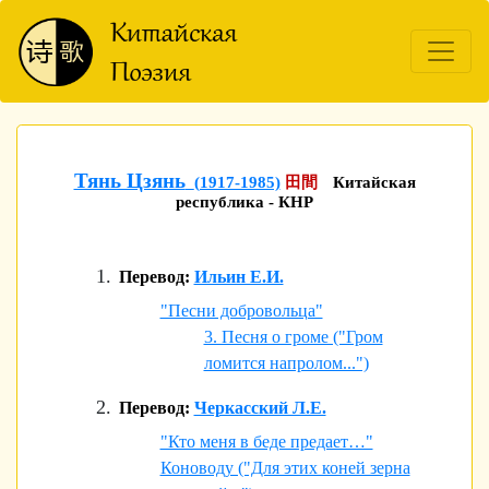
Тянь Цзянь
(1917-1985)
田間
Китайская
республика - КНР
Перевод:
Ильин Е.И.
"Песни добровольца"
3. Песня о громе ("Гром
ломится напролом...")
Перевод:
Черкасский Л.Е.
"Кто меня в беде предает…"
Коноводу ("Для этих коней зерна