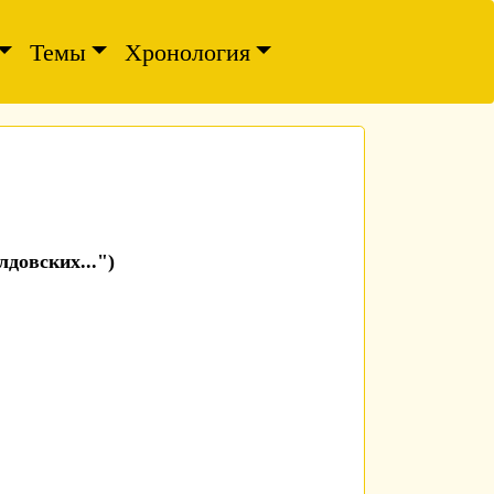
Темы
Хронология
довских...")