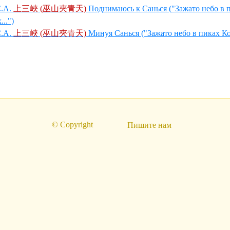
.А.
上三峽 (巫山夾青天)
Поднимаюсь к Санься ("Зажато небо в 
..")
.А.
上三峽 (巫山夾青天)
Минуя Санься ("Зажато небо в пиках Ко
© Copyright
Пишите нам