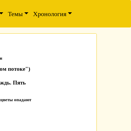
Темы
Хронология
н
ом потоке")
ждь. Пять
, цветы опадают