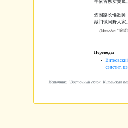
半依古柳卖黄瓜
酒困路长惟欲睡
敲门试问野人家
(Мелодия "浣溪
Переводы
Витковский
свистит, цв
Источник: "Восточный склон. Китайская поэз