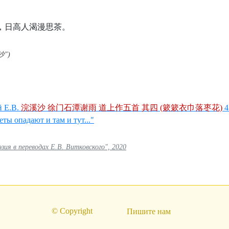
。
，日高人渴漫思茶。
。
沙")
 Е.В.
浣溪沙 徐门石潭谢雨 道上作五首 其四 (簌簌衣巾落枣花)
4
еты опадают и там и тут..."
ия в переводах Е.В. Витковского", 2020
© Copyright
Пишите нам