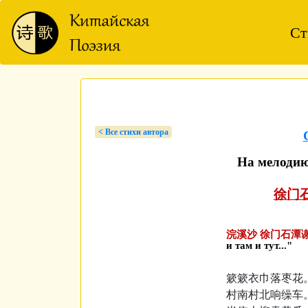
Ст
< Bсе стихи автора
На мелоди
徐门
浣溪沙 徐门石潭谢
и там и тут..."
簌簌衣巾落枣花
村南村北响缲车