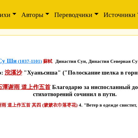
ихи
Авторы
Переводчики
Источники
Су Ши
(1037-1101)
蘇軾
Династия Сун, Династия Северная Су
ю:
浣溪沙
"Хуаньсиша" ("Полоскание шелка в горн
石潭谢雨 道上作五首
Благодарю за ниспосланный до
стихотворений сочинил в пути.
雨 道上作五首 其四 (簌簌衣巾落枣花)
4. "Ветер в одежде свистит
。
。