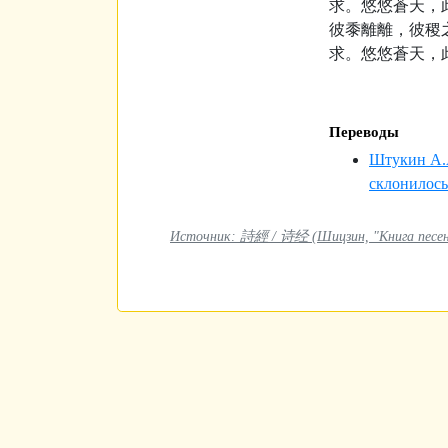
求。悠悠蒼天，
彼黍離離，彼稷
求。悠悠蒼天，
Переводы
Штукин А.
склонилось 
Источник: 詩經 / 诗经 (Шицзин, "Книга песен