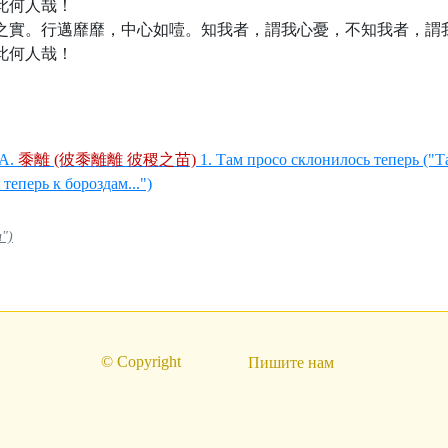
此何人哉！
之實。行邁靡靡，中心如噎。知我者，謂我心憂，不知我者，謂
此何人哉！
А.
黍離 (彼黍離離 彼稷之苗)
1. Там просо склонилось теперь ("Т
теперь к бороздам...")
")
© Copyright
Пишите нам