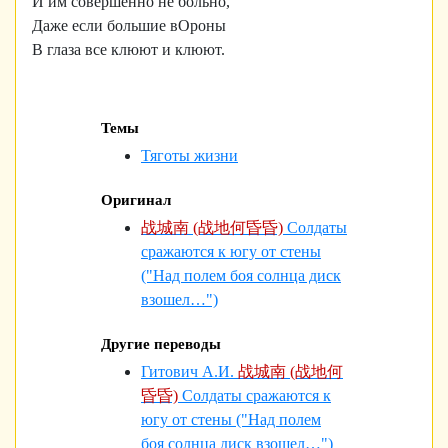
И им совершенно не больно,
Даже если большие вОроны
В глаза все клюют и клюют.
Темы
Тяготы жизни
Оригинал
战城南 (战地何昏昏)
Солдаты
сражаются к югу от стены
("Над полем боя солнца диск
взошел…")
Другие переводы
Гитович А.И.
战城南 (战地何
昏昏)
Солдаты сражаются к
югу от стены ("Над полем
боя солнца диск взошел…")