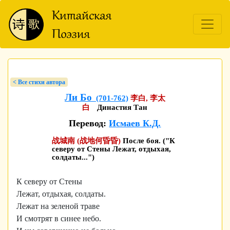
< Bсе стихи автора
Ли Бо
(701-762)
李白, 李太
白
Династия Тан
Перевод:
Исмаев К.Д.
战城南 (战地何昏昏)
После боя. ("К
северу от Стены Лежат, отдыхая,
солдаты...")
К северу от Стены
Лежат, отдыхая, солдаты.
Лежат на зеленой траве
И смотрят в синее небо.