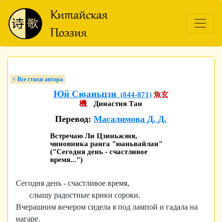
< Bсе стихи автора
Юй Сюаньцзи
(844-871)
魚玄
機
Династия Тан
Перевод:
Масалимова Д. Д.
Встречаю Ли Цзиньжэня,
чиновника ранга "юаньвайлан"
("Сегодня день - счастливое
время...")
Сегодня день - счастливое время,
слышу радостные крики сороки.
Вчерашним вечером сидела я под лампой и гадала на
нагаре.